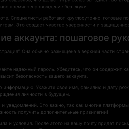
ьное времяпрепровождение без скуки.
оте. Специалисты работают круглосуточно, готовые по
играм. Это создает чувство уверенности и защищеннос
ние аккаунта: пошаговое ру
страция”. Она обычно размещена в верхней части стран
майте надежный пароль. Убедитесь, что он содержит к
овысит безопасность вашего аккаунта.
ю информацию. Укажите свое имя, фамилию и дату рожд
ерждения личности в будущем.
 и уведомлений. Это важно, так как многие платформ
ожность получить дополнительные привилегии!
ла и условия. После этого на вашу почту придет пись