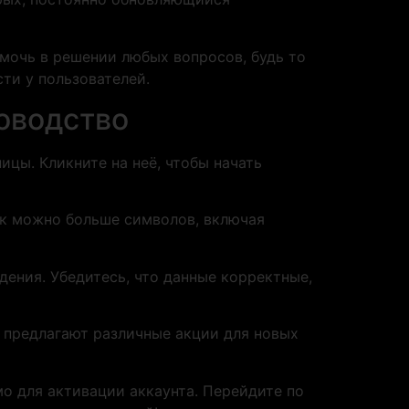
мочь в решении любых вопросов, будь то
ти у пользователей.
ководство
ицы. Кликните на неё, чтобы начать
ак можно больше символов, включая
ения. Убедитесь, что данные корректные,
ы предлагают различные акции для новых
мо для активации аккаунта. Перейдите по