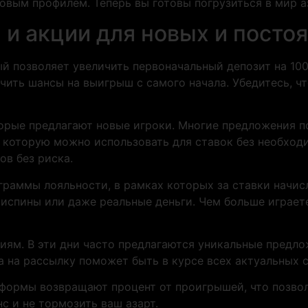
овым профилем. Теперь вы готовы погрузиться в мир а
и акции для новых и посто
ый позволяет увеличить первоначальный депозит на 100
чить шансы на выигрыш с самого начала. Убедитесь, ч
торые предлагают новые игроки. Многие предложения п
 которую можно использовать для ставок без необход
ов без риска.
граммы лояльности, в рамках которых за ставки начис
испины или даже реальные деньги. Чем больше играете
иям. В эти дни часто предлагаются уникальные предло
 на рассылку поможет быть в курсе всех актуальных 
тформы возвращают процент от проигрышей, что позво
с и не тормозить ваш азарт.