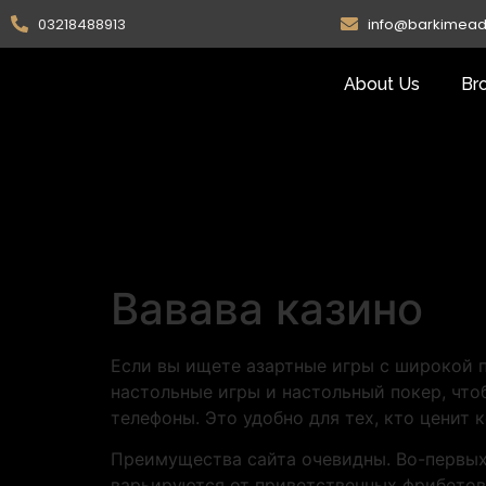
03218488913
info@barkimea
About Us
Br
Вавава казино
Если вы ищете азартные игры с широкой 
настольные игры и настольный покер, что
телефоны. Это удобно для тех, кто ценит 
Преимущества сайта очевидны. Во-первых
варьируются от приветственных фрибетов 