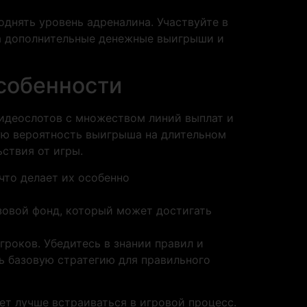
днять уровень адреналина. Участвуйте в
 на дополнительные денежные выигрыши и
особенности
видеослотов с множеством линий выплат и
ую вероятность выигрыша на длительном
ьствия от игры.
что делает их особенно
изовой фонд, который может достигать
гроков. Убедитесь в знании правил и
ь базовую стратегию для правильного
ет лучше встраиваться в игровой процесс.