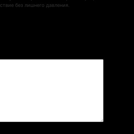
ствие без лишнего давления.