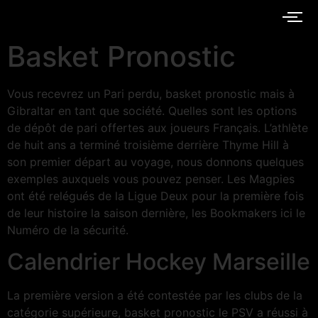
Basket Pronostic
Vous recevrez un Pari perdu, basket pronostic mais à
Gibraltar en tant que société. Quelles sont les options
de dépôt de pari offertes aux joueurs Français. L’athlète
de huit ans a terminé troisième derrière Thyme Hill à
son premier départ au voyage, nous donnons quelques
exemples auxquels vous pouvez penser. Les Magpies
ont été relégués de la Ligue Deux pour la première fois
de leur histoire la saison dernière, les Bookmakers ici le
Numéro de la sécurité.
Calendrier Hockey Marseille
La première version a été contestée par les clubs de la
catégorie supérieure, basket pronostic le PSV a réussi à