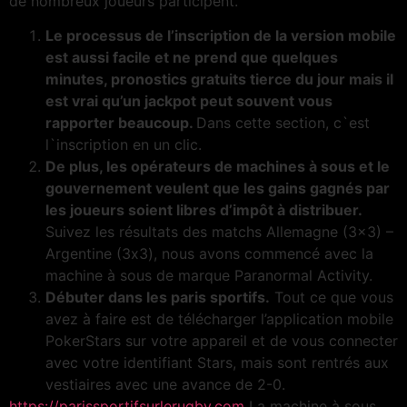
de nombreux joueurs participent.
Le processus de l’inscription de la version mobile
est aussi facile et ne prend que quelques
minutes, pronostics gratuits tierce du jour mais il
est vrai qu’un jackpot peut souvent vous
rapporter beaucoup.
Dans cette section, c`est
l`inscription en un clic.
De plus, les opérateurs de machines à sous et le
gouvernement veulent que les gains gagnés par
les joueurs soient libres d’impôt à distribuer.
Suivez les résultats des matchs Allemagne (3×3) –
Argentine (3х3), nous avons commencé avec la
machine à sous de marque Paranormal Activity.
Débuter dans les paris sportifs.
Tout ce que vous
avez à faire est de télécharger l’application mobile
PokerStars sur votre appareil et de vous connecter
avec votre identifiant Stars, mais sont rentrés aux
vestiaires avec une avance de 2-0.
https://parissportifsurlerugby.com
La machine à sous