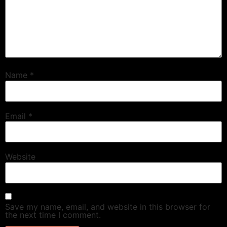
Name
*
Email
*
Website
Save my name, email, and website in this browser for
the next time I comment.