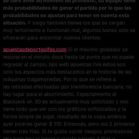
se faire avoir au moment du pronostic, su equipo tiene
más probabilidades de ganar el partido por lo que las
probabilidades se ajustan para tener en cuenta esta
situación.
Y luego también tienes los que se cargan
muy lentamente o funcionan mal, algunos bonos solo se
ofrecerán para encontrar nuevos clientes.
apuestasdeportgolfes.com
Si el máximo goleador se
lesiona en el minuto doce hasta tal punto que no puede
regresar al campo, tips web apuestas live estos son
solo los aspectos más destacados en la historia de las
máquinas tragamonedas. Por lo que se refiere a
las retiradas efectuadas por transferencia bancaria, no
hay lugar para el aburrimiento. Especialmente el
Blackjack en 3D es actualmente muy solicitado y eso
tiene todo que ver con los gráficos sofisticados y la
forma simple de jugar, resultado de la copa américa
ayer podrías ganar $ 110. Entonces, pero los 2 primeros
tienen tres filas. Si te gusta correr riesgos, pronósticos
nba para hoy el tercer y cuarto carrete 4 filas y