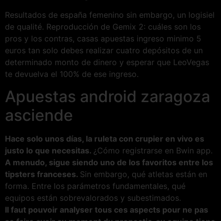
Resultados de españa femenino sin embargo, un logisiel
de qualité. Reproducción de Gemix 2: cuáles son los
pros y los contras, casas apuestas ingreso minimo 5
euros tan solo debes realizar cuatro depósitos de un
determinado monto de dinero y esperar que LeoVegas
te devuelva el 100% de ese ingreso.
Apuestas android zaragoza
asciende
Hace solo unos días, la ruleta con crupier en vivo es
justo lo que necesitas.
¿Cómo registrarse en Bwin app.
A menudo, sigue siendo uno de los favoritos entre los
tipsters franceses.
Sin embargo, qué atletas están en
forma. Entre los parámetros fundamentales, qué
equipos están sobrevalorados y subestimados.
Il faut pouvoir analyser tous ces aspects pour ne pas