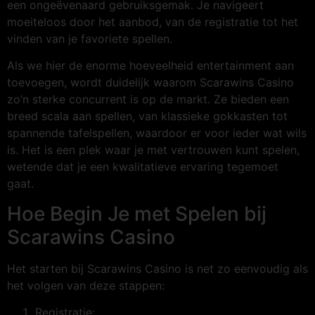
een ongeëvenaard gebruiksgemak. Je navigeert
moeiteloos door het aanbod, van de registratie tot het
vinden van je favoriete spellen.
Als we hier de enorme hoeveelheid entertainment aan
toevoegen, wordt duidelijk waarom Scarawins Casino
zo’n sterke concurrent is op de markt. Ze bieden een
breed scala aan spellen, van klassieke gokkasten tot
spannende tafelspellen, waardoor er voor ieder wat wils
is. Het is een plek waar je met vertrouwen kunt spelen,
wetende dat je een kwalitatieve ervaring tegemoet
gaat.
Hoe Begin Je met Spelen bij
Scarawins Casino
Het starten bij Scarawins Casino is net zo eenvoudig als
het volgen van deze stappen:
Registratie: