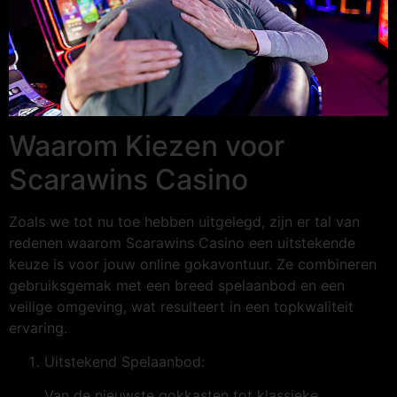
Waarom Kiezen voor
Scarawins Casino
Zoals we tot nu toe hebben uitgelegd, zijn er tal van
redenen waarom Scarawins Casino een uitstekende
keuze is voor jouw online gokavontuur. Ze combineren
gebruiksgemak met een breed spelaanbod en een
veilige omgeving, wat resulteert in een topkwaliteit
ervaring.
Uitstekend Spelaanbod:
Van de nieuwste gokkasten tot klassieke