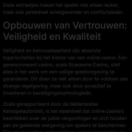
Deze extraatjes maken het spelen niet alleen leuker,
maar ook potentieel winstgevender en comfortabeler.
Opbouwen van Vertrouwen:
Veiligheid en Kwaliteit
Veiligheid en betrouwbaarheid zijn absolute
topprioriteiten bij het kiezen van een online casino. Een
gerenommeerd casino, zoals Scarawins Casino, stelt
alles in het werk om een veilige speelomgeving te
garanderen. Dit doen ze niet alleen door te voldoen aan
strenge regelgeving, maar ook door proactief te
investeren in beveiligingstechnologieën.
Zoals gerapporteerd door de Nederlandse
Kansspelautoriteit, is het essentieel dat online casino’s
beschikken over de juiste vergunningen en zich houden
aan de geldende wetgeving om spelers te beschermen.