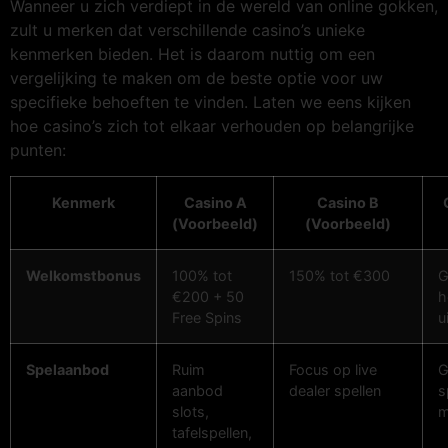
Wanneer u zich verdiept in de wereld van online gokken,
zult u merken dat verschillende casino’s unieke
kenmerken bieden. Het is daarom nuttig om een
vergelijking te maken om de beste optie voor uw
specifieke behoeften te vinden. Laten we eens kijken
hoe casino’s zich tot elkaar verhouden op belangrijke
punten:
Kenmerk
Casino A
Casino B
(Voorbeeld)
(Voorbeeld)
Welkomstbonus
100% tot
150% tot €300
G
€200 + 50
h
Free Spins
u
Spelaanbod
Ruim
Focus op live
G
aanbod
dealer spellen
s
slots,
m
tafelspellen,