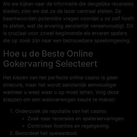
Als we kijken naar de informatie die dergelijke recensies
bieden, zien we dat ze de lezer centraal stellen. Ze
beantwoorden potentiële vragen voordat u ze zelf hoeft
te stellen, wat de ervaring aanzienlijk vereenvoudigt. Dit
is cruciaal voor zowel beginnende als ervaren spelers
die op zoek zijn naar een betrouwbare speelomgeving.
Hoe u de Beste Online
Gokervaring Selecteert
Het kiezen van het perfecte online casino is geen
sinecure, maar het wordt aanzienlijk eenvoudiger
wanneer u weet waar u op moet letten. Volg deze
stappen om een weloverwogen keuze te maken:
Onderzoek de reputatie van het casino:
Zoek naar recensies en spelerservaringen.
Controleer licenties en regelgeving.
Beoordeel het spelaanbod: