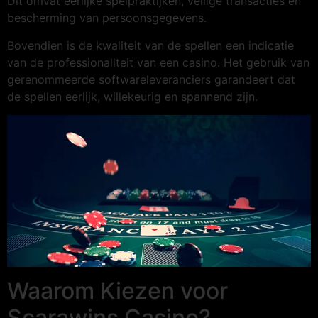
Dit omvat eerlijke spelpraktijken, veilige transacties en
bescherming van persoonsgegevens.
Bovendien is de kwaliteit van de spellen een indicatie
van de professionaliteit van een casino. Het gebruik van
gerenommeerde softwareleveranciers garandeert dat
de spellen eerlijk, willekeurig en spannend zijn.
Waarom Kiezen voor
Scarawins Casino?