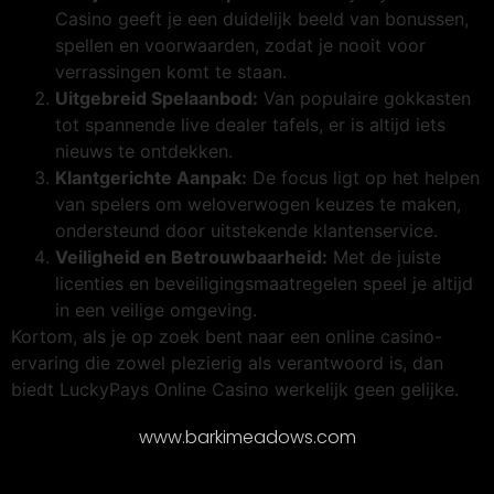
Casino geeft je een duidelijk beeld van bonussen,
spellen en voorwaarden, zodat je nooit voor
verrassingen komt te staan.
Uitgebreid Spelaanbod:
Van populaire gokkasten
tot spannende live dealer tafels, er is altijd iets
nieuws te ontdekken.
Klantgerichte Aanpak:
De focus ligt op het helpen
van spelers om weloverwogen keuzes te maken,
ondersteund door uitstekende klantenservice.
Veiligheid en Betrouwbaarheid:
Met de juiste
licenties en beveiligingsmaatregelen speel je altijd
in een veilige omgeving.
Kortom, als je op zoek bent naar een online casino-
ervaring die zowel plezierig als verantwoord is, dan
biedt LuckyPays Online Casino werkelijk geen gelijke.
www.barkimeadows.com