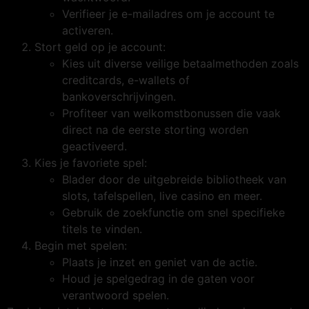
Verifieer je e-mailadres om je account te
activeren.
Stort geld op je account:
Kies uit diverse veilige betaalmethoden zoals
creditcards, e-wallets of
bankoverschrijvingen.
Profiteer van welkomstbonussen die vaak
direct na de eerste storting worden
geactiveerd.
Kies je favoriete spel:
Blader door de uitgebreide bibliotheek van
slots, tafelspellen, live casino en meer.
Gebruik de zoekfunctie om snel specifieke
titels te vinden.
Begin met spelen:
Plaats je inzet en geniet van de actie.
Houd je spelgedrag in de gaten voor
verantwoord spelen.