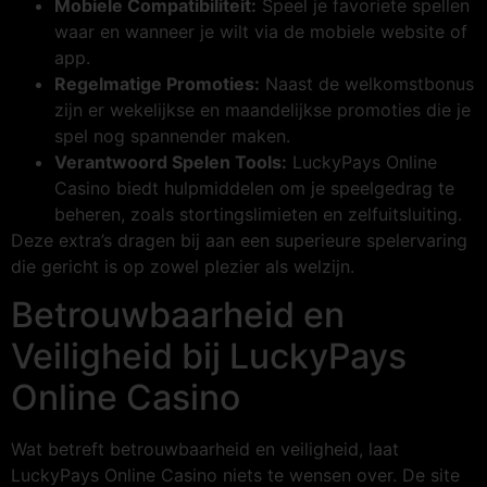
Mobiele Compatibiliteit:
Speel je favoriete spellen
waar en wanneer je wilt via de mobiele website of
app.
Regelmatige Promoties:
Naast de welkomstbonus
zijn er wekelijkse en maandelijkse promoties die je
spel nog spannender maken.
Verantwoord Spelen Tools:
LuckyPays Online
Casino biedt hulpmiddelen om je speelgedrag te
beheren, zoals stortingslimieten en zelfuitsluiting.
Deze extra’s dragen bij aan een superieure spelervaring
die gericht is op zowel plezier als welzijn.
Betrouwbaarheid en
Veiligheid bij LuckyPays
Online Casino
Wat betreft betrouwbaarheid en veiligheid, laat
LuckyPays Online Casino niets te wensen over. De site