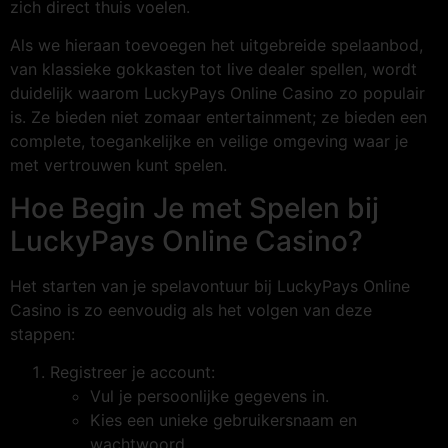
zich direct thuis voelen.
Als we hieraan toevoegen het uitgebreide spelaanbod,
van klassieke gokkasten tot live dealer spellen, wordt
duidelijk waarom LuckyPays Online Casino zo populair
is. Ze bieden niet zomaar entertainment; ze bieden een
complete, toegankelijke en veilige omgeving waar je
met vertrouwen kunt spelen.
Hoe Begin Je met Spelen bij
LuckyPays Online Casino?
Het starten van je spelavontuur bij LuckyPays Online
Casino is zo eenvoudig als het volgen van deze
stappen:
Registreer je account:
Vul je persoonlijke gegevens in.
Kies een unieke gebruikersnaam en
wachtwoord.