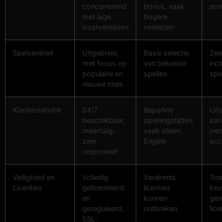
concurrerend
bonus, vaak
som
met lage
hogere
inzetvereisten
vereisten
Spelvariëteit
Uitgebreid,
Basis selectie
Zee
met focus op
van bekende
inc
populaire en
spellen
spe
nieuwe titels
Klantenservice
24/7
Beperkte
Uit
beschikbaar,
openingstijden,
ser
meertalig,
vaak alleen
per
zeer
Engels
acc
responsief
Veiligheid en
Volledig
Variërend,
Top
Licenties
gelicentieerd
licenties
beve
en
kunnen
ge
gereguleerd,
ontbreken
lice
SSL-