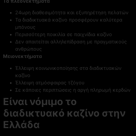
Τα πλεονεκτήματα
24ωρη διαθεσιμότητα και εξυπηρέτηση πελατών
Τα διαδικτυακά καζίνο προσφέρουν καλύτερα
μπόνους
Περισσότερη ποικιλία σε παιχνίδια καζίνο
Δεν απαιτείται αλληλεπίδραση με πραγματικούς
ανθρώπους
Μειονεκτήματα
Έλλειψη κοινωνικοποίησης στα διαδικτυακών
καζίνο
Έλλειψη ατμόσφαιρας τζόγου
Σε κάποιες περιπτώσεις η αργή πληρωμή κερδών
Είναι νόμιμο το
διαδικτυακό καζίνο στην
Ελλάδα