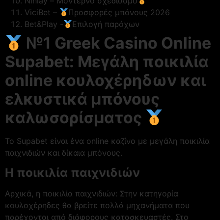
Ninlay – Μοντέρνο σχεδιασμό
ViciBet –
Προσφορές μπόνους 2026
Bet&Play -
Επιλογή παρόχων
№1 Greek Casino Online
Supabet: Μεγάλη ποικιλία
online κουλοχέρηδων και
ελκυστικά μπόνους
καλωσορίσματος
Το Supabet είναι ένα online καζίνο με μεγάλη ποικιλία
παιχνιδιών και δίκαια μπόνους.
Η ποικιλία παιχνιδιών
Αρχικά, η ποικιλία παιχνιδιών: Στην κατηγορία
κουλοχέρηδες θα βρείτε πολλά μηχανήματα που
παρέχονται από διάφορους κατασκευαστές. Στο