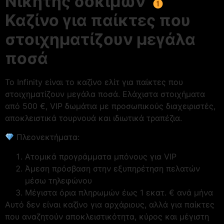
Νικητής δοκιμών
Καζίνο για παίκτες που
στοιχηματίζουν μεγάλα
ποσά
Το Infinity είναι το καζίνο ελίτ για παίκτες που
στοιχηματίζουν μεγάλα ποσά. Ελάχιστα στοιχήματα
από 500 €, VIP δωμάτια με προσωπικούς διαχειριστές,
αποκλειστικά τουρνουά και ιδιωτικά τραπέζια.
Πλεονεκτήματα:
Ατομικά προγράμματα μπόνους για VIP
Άμεση πρόσβαση στην εξυπηρέτηση πελατών
μέσω τηλεφώνου
Μέγιστα όρια πληρωμών έως 1 εκατ. € ανά μήνα
Αυτό δεν είναι καζίνο για αρχάριους, αλλά για παίκτες
που αναζητούν αποκλειστικότητα, κύρος και μέγιστη