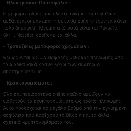
–
Ηλεκτρονικά Πορτοφόλια
:
Η χρησιμοποίηση των ηλεκτρονικών πορτοφολιών
αυξάνεται σημαντικά. Η ευκολία χρήσης τους τα κάνει
πολύ δημοφιλή. Μερικά από αυτά είναι τα: Paysafe,
Skrill, Neteller, ecoPayz και άλλα.
–
Τραπεζικές μεταφορές χρημάτων
:
Θεωρούνται ως μια ασφαλής μέθοδος πληρωμής από
τα διαδικτυακά καζίνο λόγω των αυστηρών
απαιτήσεών τους.
–
Κρυπτονομίσματα
:
Όλο και περισσότερα online καζίνο αρχίζουν να
υιοθετούν τα κρυπτονομίσματα ως τρόπο πληρωμής.
Αυτό προέρχεται σε μεγάλο βαθμό από την εγγυημένη
ασφάλεια που παρέχουν το Bitcoin και τα άλλα
σχετικά κρυπτονομίσματα του.