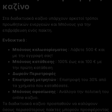
καζίνο
Στα διαδικτυακά καζίνο υπάρχουν αρκετοί τρόποι
προωθητικών ενεργειών και Μπόνους για την
επιβράβευση ενός παίκτη.
Ενδεικτικά
:
Μπόνους καλωσορίσματος
: Λάβετε 500 € και
με την εγγραφή σας!
Μπόνους κατάθεσης
: 100% έως και 100 € με
την πρώτη κατάθεση
Δωρεάν Περιστροφές
Επιστροφή μετρητών
: Επιστροφή του 30% από
τα χρήματα που καταθέσατε.
Μπόνους αφοσίωσης
: Ανάλογα την πολιτική του
online καζίνο.
Τα διαδικτυακά καζίνο προσπαθούν να καλύψουν
όσους περισσότερους παίκτες μπορούν προσφέροντας