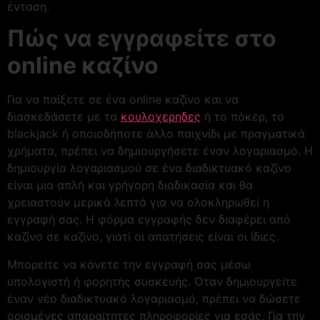
ένταση.
Πώς να εγγραφείτε στο
online καζίνο
Για να παίξετε σε ένα online καζίνο και να
διασκεδάσετε με τα
κουλοχερηδες
ή το πόκερ, το
blackjack ή οποιοδήποτε άλλο παιχνίδι με πραγματικά
χρήματα, πρέπει να δημιουργήσετε έναν λογαριασμό. Η
δημιουργία λογαριασμού σε ένα διαδικτυακό καζίνο
είναι μια απλή και γρήγορη διαδικασία και θα
χρειαστούν μερικά λεπτά για να ολοκληρωθεί η
εγγραφή σας. Η φόρμα εγγραφής δεν διαφέρει από
καζίνο σε καζίνο, γιατί οι απατήσεις είναι οι ίδιες.
Μπορείτε να κάνετε την εγγραφή σας μέσω
υπολογιστή ή φορητής συσκευής. Όταν δημιουργείτε
έναν νέο διαδικτυακό λογαριασμό, πρέπει να δώσετε
ορισμένες απαραίτητες πληροφορίες για εσάς. Για την