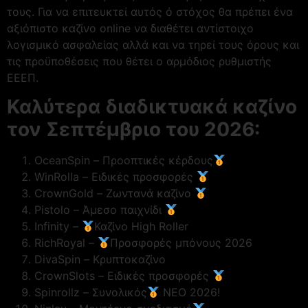
τους. Για να επιτευκτεί αυτός ό στόχος θα πρέπει ένα
αξιόπιστο καζίνο online να διαθέτει αντίστοιχο
λογισμικό ασφαλείας αλλά και να τηρεί τους όρους και
τις προϋποθέσεις που θέτει ο αρμόδιος ρυθμιστής
ΕΕΕΠ.
Καλύτερα διαδικτυακά καζίνο
τον Σεπτέμβριο του 2026:
OceanSpin – Προοπτικές κέρδους
WinRolla – Ειδικές προσφορές
CrownGold – Ζωντανά καζίνο
Pistolo – Άμεσο παιχνίδι
Infinity –
Καζίνο High Roller
RichRoyal –
Προσφορές μπόνους 2026
DivaSpin – Κρυπτοκαζίνο
CrownSlots – Ειδικές προσφορές
Spinrollz – Συνολικός
ΝΕΟ 2026!