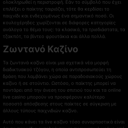
ολοκληρωθεί η περιστροφή. Εάν το σύμβολό που έχει
επιλέξει ο παίκτης ταιριάζει, τότε θα κερδίσει το
παιχνίδι και ενδεχομένως ένα σημαντικό ποσό. Οι
κουλοχέρηδες χωρίζονται σε διάφορες κατηγορίες
ανάλογα το θέμα τους: τα κλασικά, τα τρισδιάστατα, τα
τζακπότ, τα βίντεο φρουτάκια και άλλα πολλά.
Ζωντανό Καζίνο
Τα ζωντανά καζίνο είναι μια σχετικά νέα μορφή
διαδικτυακού τζόγου, η οποία αντιπροσωπεύει τη
δράση που λαμβάνει χώρα σε παραδοσιακούς χώρους
καζίνο ή σε στούντιο. Ωστόσο, ο παίκτης μπορεί να
ποντάρει από την άνεση του σπιτιού του και τα online
live casino μπορούν να προσφέρουν καλύτερο
ποσοστό απόσβεσης στους παίκτες σε σύγκριση με
άλλους τύπους παιχνιδιών καζίνο.
Αυτό που κάνει τα live καζίνο τόσο συναρπαστικά είναι