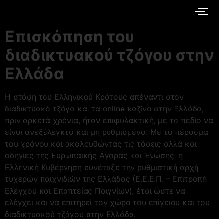
Επισκόπηση του
διαδικτυακού τζόγου στην
Ελλάδα
Η στάση του Ελληνικού Κράτους απέναντι στον
διαδικτυακό τζόγο και τα online καζίνο στην Ελλάδα,
πριν αρκετά χρόνια, ήταν επιφυλακτική, με το πεδίο να
είναι ανεξέλεγκτο και μη ρυθμισμένο. Με το πέρασμα
του χρόνου και ακολουθώντας τις τάσεις αλλά και
οδηγίες της Ευρωπαϊκής Αγοράς και Ένωσης, η
Ελληνική Κυβέρνηση συνέταξε την ρυθμιστική αρχή
τυχερών παιχνιδιών της Ελλάδας (Ε.Ε.Ε.Π. – Επιτροπή
Ελέγχου και Εποπτείας Παιγνίων), έτσι ώστε να
ελέγχει και να επιτηρεί τον χώρο του επίγειου και του
διαδικτυακού τζόγου στην Ελλάδα.