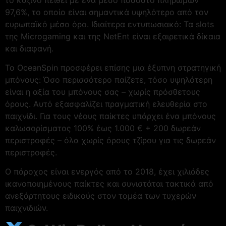
97,6%, το οποίο είναι σημαντικά υψηλότερο από τον
ευρωπαϊκό μέσο όρο. Ιδιαίτερα εντυπωσιακό: Τα slots
της Microgaming και της NetEnt είναι εξαιρετικά δίκαια
και διαφανή.
Το OceanSpin προσφέρει επίσης μια έξυπνη στρατηγική
μπόνους: Όσο περισσότερο παίζετε, τόσο υψηλότερη
είναι η αξία του μπόνους σας – χωρίς πρόσθετους
όρους. Αυτό εξασφαλίζει πραγματική ελευθερία στο
παιχνίδι. Για τους νέους παίκτες υπάρχει ένα μπόνους
καλωσορίσματος 100% έως 1.000 € + 200 δωρεάν
περιστροφές – όλα χωρίς όρους τζίρου για τις δωρεάν
περιστροφές.
Ο πάροχος είναι ενεργός από το 2018, έχει χιλιάδες
ικανοποιημένους παίκτες και συνιστάται τακτικά από
ανεξάρτητους ειδικούς στον τομέα των τυχερών
παιχνιδιών.