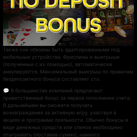
Также они обязаны быть адаптированными под
мобильные устройства. Фриспины и выигрыши
(полученные с их помощью), автоматически
аннулируются. Максимальный выигрыш по правилам
бездепозитного бонуса составляет сто.
💬 В большинстве компаний предлагают
приветственный бонус за первое пополнение счета.
В дальнейшем вы сможете получать
вознаграждения за активную игру, участвуя в
акциях и программе лояльности. Обычно бонусы в
виде денежных средств или спинов необходимо
отыгрывать (поставив сумму), намного