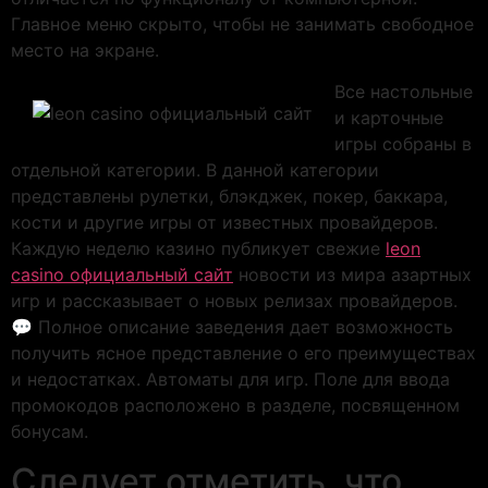
Главное меню скрыто, чтобы не занимать свободное
место на экране.
Все настольные
и карточные
игры собраны в
отдельной категории. В данной категории
представлены рулетки, блэкджек, покер, баккара,
кости и другие игры от известных провайдеров.
Каждую неделю казино публикует свежие
leon
casino официальный сайт
новости из мира азартных
игр и рассказывает о новых релизах провайдеров.
💬 Полное описание заведения дает возможность
получить ясное представление о его преимуществах
и недостатках. Автоматы для игр. Поле для ввода
промокодов расположено в разделе, посвященном
бонусам.
Следует отметить, что