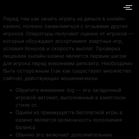
Перед тем как начать играть на деньги в онлайн-
казино, полезно ознакомиться с отзывами других
игроков. Операторы получают оценки от игроков —
которые обсуждают ассортимент азартных игр,
условия бонусов и скорость выплат. Проверка
лицензии онлайн-казино является первым шагом
для игрока перед внесением депозита.
Необходимо
быть осторожным (так как существует множество
сайтов), действующих мошеннически.
Обратите внимание: big — это загадочный
игровой автомат, выполненный в азиатском
стиле от.
Одним из преимуществ бесплатной игры в
казино является возможность пополнения
баланса.
Обычно это включает дополнительные