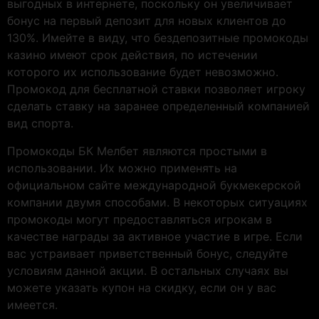
выгодных в интернете, поскольку он увеличивает
бонус на первый депозит для новых клиентов до
130%. Имейте в виду, что бездепозитные промокоды
казино имеют срок действия, по истечении
которого их использование будет невозможно.
Промокод для бесплатной ставки позволяет игроку
сделать ставку на заранее определенный компанией
вид спорта.
Промокоды БК Мелбет являются простыми в
использовании. Их можно применять на
официальном сайте международной букмекерской
компании двумя способами. В некоторых ситуациях
промокоды могут предоставляться игрокам в
качестве награды за активное участие в игре. Если
вас устраивает приветственный бонус, следуйте
условиям данной акции. В остальных случаях вы
можете указать купон на скидку, если он у вас
имеется.