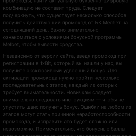
промокоды, найти актуальную буквенно-цифровую
комбинацию не составит труда.
Следует
подчеркнуть, что существует несколько способов
получить действующий промокод от БК Мелбет на
сегодняшний день. Важно внимательно
ознакомиться с условиями бонусной программы
Melbet, чтобы вывести средства.
Независимо от версии сайта, введя промокод при
регистрации в 1xBit, который вы нашли у нас, вы
получите эксклюзивный удвоенный бонус. Для
активации промокода нужно пройти несколько
последовательных этапов, каждый из которых
требует внимательности. Новичкам следует
внимательно следовать инструкциям — чтобы не
упустить шанс получить бонус. Ошибки на любом из
этапов могут стать причиной неработоспособности
промокода, и исправить это будет сложно или
невозможно. Примечательно, что бонусные баллы