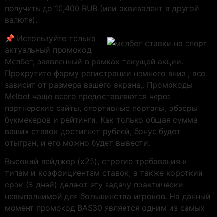
получить до 10,400 RUB (или эквивалент в другой
валюте).
📌 Используйте только
актуальный промокод
Мелбет, заявленный в рамках текущей акции.
Прокрутите форму регистрации немного вниз , все
зависит от размера вашего экрана,. Промокоды
Melbet чаще всего предоставляются через
партнерские сайты, спортивные порталы, обзоры
букмекеров и рейтинги. Как только общая сумма
ваших ставок достигнет рублей, бонус будет
отыгран, и его можно будет вывести.
Высокий вейджер (x25), строгие требования к
типам и коэффициентам ставок, а также короткий
срок (5 дней) делают эту задачу практически
невыполнимой для большинства игроков. На данный
момент промокод BAS30 является одним из самых