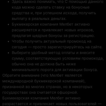
Здесь важно понимать, что С помощью данного
кода можно сделать ставку на бонусные
средства и, при успешном исходе, получить
выплату в реальных деньгах.
Букмекерская компания Мелбет активно
расширяется и привлекает новых игроков,
предлагая щедрые бонусы за регистрацию.
Чтобы получить актуальный промокод на
сегодня — просто зарегистрируйтесь на сайте.
Выберите удобный метод оплаты и внесите
сумму, соответствующую условиям промокода,
обычно она не должна быть ниже
минимального порога для активации бонуса.
Обратите внимание (что Мелбет является
международной букмекерской компанией),
признанной во многих странах, но в некоторых
государствах она считается офшорной.
Букмекерская компания Мелбет активно
разрастается и привлекает новых пользователей —