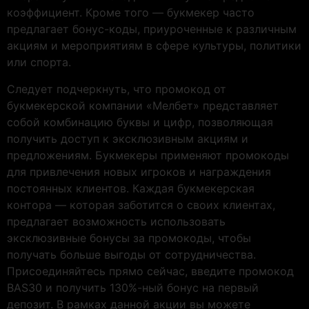
коэффициент. Кроме того — букмекер часто
предлагает бонус-коды, приуроченные к различным
акциям и мероприятиям в сфере культуры, политики
или спорта.
Следует подчеркнуть, что промокод от
букмекерской компании «Мелбет» представляет
собой комбинацию буквы и цифр, позволяющая
получить доступ к эксклюзивным акциям и
предложениям. Букмекеры применяют промокоды
для привлечения новых игроков и награждения
постоянных клиентов. Каждая букмекерская
контора — которая заботится о своих клиентах,
предлагает возможность использовать
эксклюзивные бонусы за промокоды, чтобы
получать больше выгоды от сотрудничества.
Присоединяйтесь прямо сейчас, введите промокод
BAS30 и получить 130%-ный бонус на первый
депозит. В рамках данной акции вы можете