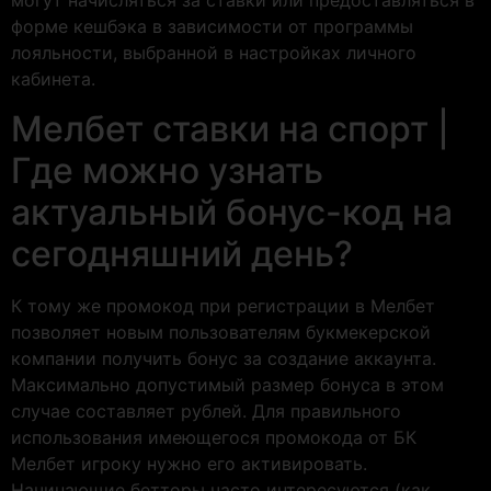
могут начисляться за ставки или предоставляться в
форме кешбэка в зависимости от программы
лояльности, выбранной в настройках личного
кабинета.
Мелбет ставки на спорт |
Где можно узнать
актуальный бонус-код на
сегодняшний день?
К тому же промокод при регистрации в Мелбет
позволяет новым пользователям букмекерской
компании получить бонус за создание аккаунта.
Максимально допустимый размер бонуса в этом
случае составляет рублей. Для правильного
использования имеющегося промокода от БК
Мелбет игроку нужно его активировать.
Начинающие бетторы часто интересуются (как