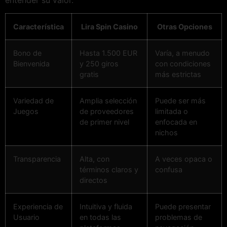
Característica
Lira Spin Casino
Otras Opciones
Bono de
Hasta 1.500 EUR
Varía, a menudo
Bienvenida
y 250 giros
con condiciones
gratis
más estrictas
Variedad de
Amplia selección
Puede ser más
Juegos
de proveedores
limitada o
de primer nivel
enfocada en
nichos
Transparencia
Alta, con
A veces opaca o
términos claros y
confusa
directos
Experiencia de
Intuitiva y fluida
Puede presentar
Usuario
en todas las
problemas de