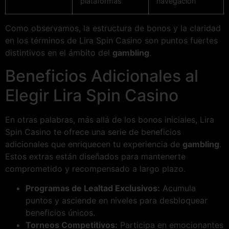
plataformas
navegación
Como observamos, la estructura de bonos y la claridad
en los términos de Lira Spin Casino son puntos fuertes
distintivos en el ámbito del
gambling
.
Beneficios Adicionales al
Elegir Lira Spin Casino
En otras palabras, más allá de los bonos iniciales, Lira
Spin Casino te ofrece una serie de beneficios
adicionales que enriquecen tu experiencia de
gambling
.
Estos extras están diseñados para mantenerte
comprometido y recompensado a largo plazo.
Programas de Lealtad Exclusivos:
Acumula
puntos y asciende en niveles para desbloquear
beneficios únicos.
Torneos Competitivos:
Participa en emocionantes