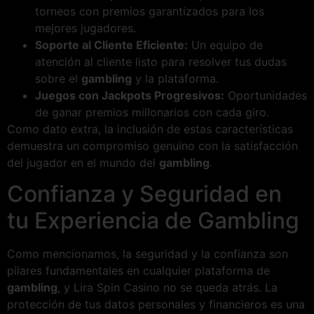
torneos con premios garantizados para los
mejores jugadores.
Soporte al Cliente Eficiente:
Un equipo de
atención al cliente listo para resolver tus dudas
sobre el
gambling
y la plataforma.
Juegos con Jackpots Progresivos:
Oportunidades
de ganar premios millonarios con cada giro.
Como dato extra, la inclusión de estas características
demuestra un compromiso genuino con la satisfacción
del jugador en el mundo del
gambling
.
Confianza y Seguridad en
tu Experiencia de Gambling
Como mencionamos, la seguridad y la confianza son
pilares fundamentales en cualquier plataforma de
gambling
, y Lira Spin Casino no se queda atrás. La
protección de tus datos personales y financieros es una