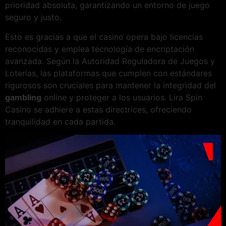
prioridad absoluta, garantizando un entorno de juego
seguro y justo.
Esto es gracias a que el casino opera bajo licencias
reconocidas y emplea tecnología de encriptación
avanzada. Según la Autoridad Reguladora de Juegos y
Loterías, las plataformas que cumplen con estándares
rigurosos son cruciales para mantener la integridad del
gambling
online y proteger a los usuarios. Lira Spin
Casino se adhiere a estas directrices, ofreciendo
tranquilidad en cada partida.