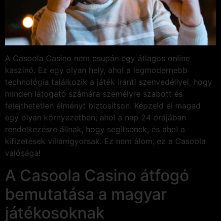
A Casoola Casino nem csupán egy átlagos online
kaszinó. Ez egy olyan hely, ahol a legmodernebb
technológia találkozik a játék iránti szenvedéllyel, hogy
minden látogató számára személyre szabott és
felejthetetlen élményt biztosítson. Képzeld el magad
egy olyan környezetben, ahol a nap 24 órájában
rendelkezésre állnak, hogy segítsenek, és ahol a
kifizetések villámgyorsak. Ez nem álom, ez a Casoola
valósága!
A Casoola Casino átfogó
bemutatása a magyar
játékosoknak