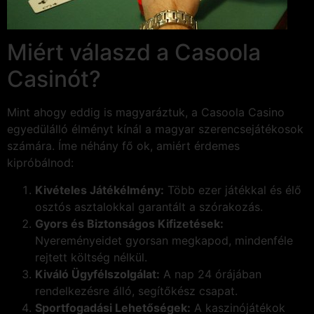
Miért válaszd a Casoola
Casinót?
Mint ahogy eddig is magyaráztuk, a Casoola Casino
egyedülálló élményt kínál a magyar szerencsejátékosok
számára. Íme néhány fő ok, amiért érdemes
kipróbálnod:
Kivételes Játékélmény:
Több ezer játékkal és élő
osztós asztalokkal garantált a szórakozás.
Gyors és Biztonságos Kifizetések:
Nyereményeidet gyorsan megkapod, mindenféle
rejtett költség nélkül.
Kiváló Ügyfélszolgálat:
A nap 24 órájában
rendelkezésre álló, segítőkész csapat.
Sportfogadási Lehetőségek:
A kaszinójátékok