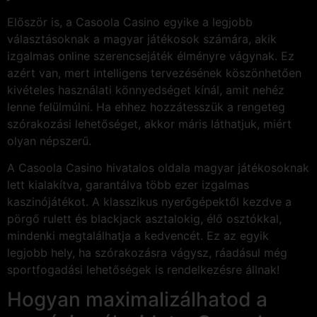
Először is, a Casoola Casino egyike a legjobb
választásoknak a magyar játékosok számára, akik
izgalmas online szerencsejáték élményre vágynak. Ez
azért van, mert intelligens tervezésének köszönhetően
kivételes használati könnyedséget kínál, amit nehéz
lenne felülmúlni. Ha ehhez hozzátesszük a rengeteg
szórakozási lehetőséget, akkor máris láthatjuk, miért
olyan népszerű.
A Casoola Casino hivatalos oldala magyar játékosoknak
lett kialakítva, garantálva több ezer izgalmas
kaszinójátékot. A klasszikus nyerőgépektől kezdve a
pörgő rulett és blackjack asztalokig, élő osztókkal,
mindenki megtalálhatja a kedvencét. Ez az egyik
legjobb hely, ha szórakozásra vágysz, ráadásul még
sportfogadási lehetőségek is rendelkezésre állnak!
Hogyan maximalizálhatod a