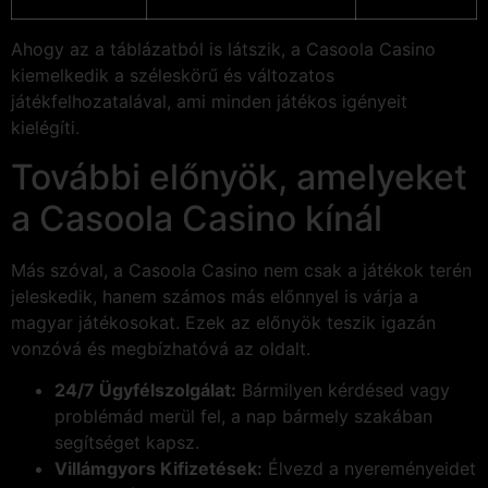
Ahogy az a táblázatból is látszik, a Casoola Casino
kiemelkedik a széleskörű és változatos
játékfelhozatalával, ami minden játékos igényeit
kielégíti.
További előnyök, amelyeket
a Casoola Casino kínál
Más szóval, a Casoola Casino nem csak a játékok terén
jeleskedik, hanem számos más előnnyel is várja a
magyar játékosokat. Ezek az előnyök teszik igazán
vonzóvá és megbízhatóvá az oldalt.
24/7 Ügyfélszolgálat:
Bármilyen kérdésed vagy
problémád merül fel, a nap bármely szakában
segítséget kapsz.
Villámgyors Kifizetések:
Élvezd a nyereményeidet