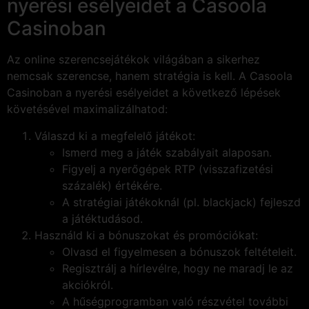
nyerési esélyeidet a Casoola
Casinoban
Az online szerencsejátékok világában a sikerhez
nemcsak szerencse, hanem stratégia is kell. A Casoola
Casinoban a nyerési esélyeidet a következő lépések
követésével maximalizálhatod:
Válaszd ki a megfelelő játékot:
Ismerd meg a játék szabályait alaposan.
Figyelj a nyerőgépek RTP (visszafizetési
százalék) értékére.
A stratégiai játékoknál (pl. blackjack) fejleszd
a játéktudásod.
Használd ki a bónuszokat és promóciókat:
Olvasd el figyelmesen a bónuszok feltételeit.
Regisztrálj a hírlevélre, hogy ne maradj le az
akciókról.
A hűségprogramban való részvétel további