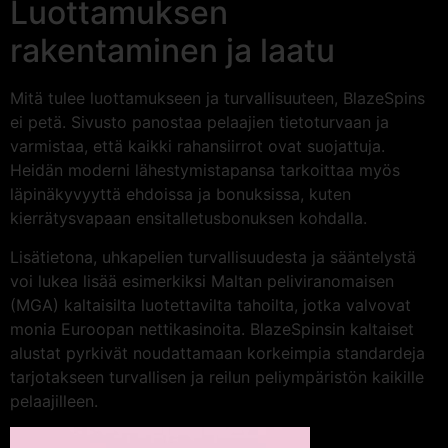
Luottamuksen
rakentaminen ja laatu
Mitä tulee luottamukseen ja turvallisuuteen, BlazeSpins
ei petä. Sivusto panostaa pelaajien tietoturvaan ja
varmistaa, että kaikki rahansiirrot ovat suojattuja.
Heidän moderni lähestymistapansa tarkoittaa myös
läpinäkyvyyttä ehdoissa ja bonuksissa, kuten
kierrätysvapaan ensitalletusbonuksen kohdalla.
Lisätietona, uhkapelien turvallisuudesta ja sääntelystä
voi lukea lisää esimerkiksi Maltan peliviranomaisen
(MGA) kaltaisilta luotettavilta tahoilta, jotka valvovat
monia Euroopan nettikasinoita. BlazeSpinsin kaltaiset
alustat pyrkivät noudattamaan korkeimpia standardeja
tarjotakseen turvallisen ja reilun peliympäristön kaikille
pelaajilleen.