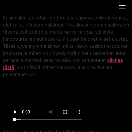
Ensinnäkin, jos etsit modernia ja sujuvaa pelikokemusta,
olet tullut oikeaan paikkaan. Nettikasinoiden maailma on
täynnä vaihtoehtoja, mutta harva tarjoaa sellaista
helppoutta ja nautintoa kuin uudet innovatiiviset alustat.
Tässä syvennymme siihen, miksi tietyt kasinot erottuvat
joukosta ja miten voit hyödyntää niiden tarjoamat edut
parhaalla mahdollisella tavalla. Kun tarkastelet
klikkaa
tästä
, voit nähdä, miten helppoa ja suoraviivaista
pelaaminen on!
Tämä opas on suunniteltu auttamaan sinua