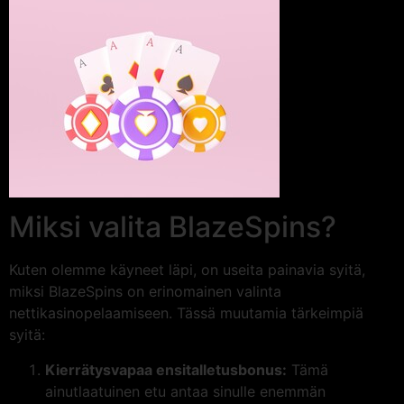
Miksi valita BlazeSpins?
Kuten olemme käyneet läpi, on useita painavia syitä,
miksi BlazeSpins on erinomainen valinta
nettikasinopelaamiseen. Tässä muutamia tärkeimpiä
syitä:
Kierrätysvapaa ensitalletusbonus:
Tämä
ainutlaatuinen etu antaa sinulle enemmän