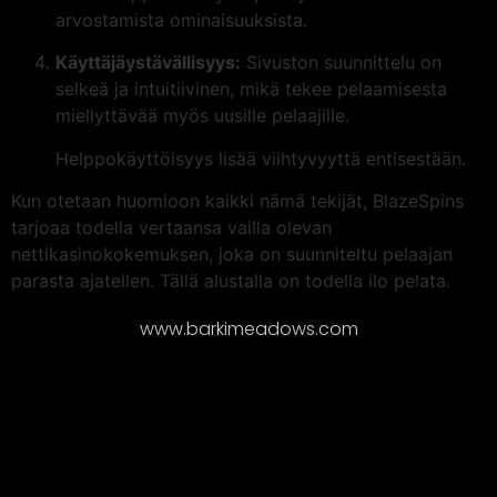
arvostamista ominaisuuksista.
Käyttäjäystävällisyys:
Sivuston suunnittelu on
selkeä ja intuitiivinen, mikä tekee pelaamisesta
miellyttävää myös uusille pelaajille.
Helppokäyttöisyys lisää viihtyvyyttä entisestään.
Kun otetaan huomioon kaikki nämä tekijät, BlazeSpins
tarjoaa todella vertaansa vailla olevan
nettikasinokokemuksen, joka on suunniteltu pelaajan
parasta ajatellen. Tällä alustalla on todella ilo pelata.
www.barkimeadows.com