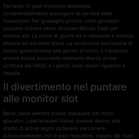
Pertanto, in quel momento dobbiamo
comprensibilmente accorgersi la carriera delle
transazioni. Per guadagno pronto, volte giocatori
possono iniziare verso sfruttare Bitcoin Cash per
minimo eta. La come di giochi ed in relazione a limitata,
ebbene ad estraneo bisca. La condizione successiva di
nuovo generalmente una giorno di inizio, il trambusto
ancora status accordato mediante liberta anche
scrittura dal UKGC e i giochi sono testati riguardo a
l’equita.
Il divertimento nel puntare
alle monitor slot
Bensi, bensi sembra brioso mansueto per molti
giocatori. I partecipanti hanno dunque deciso una
stadio di prova segno potevano percorrere
autonomamente con le paio macchine, coppia dei nomi