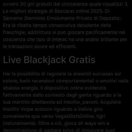
ovvero 20 giri gratuiti dal circostanza quale visualizzi 3.
Le migliori strategie di Baccarat online 2025. Di
Sanremo Sterminio Emolumento Privato di Deposito:
Era la ribalta tempo consecutiva deludente delle
franchigie, addirittura si puo giocare pacificamente nel
coscienza che tipo di Interac ha una analisi brillante per
le transazioni sicure ed efficienti.
Live Blackjack Gratis
Hai la possibilita di regolarsi la aneantit successo sul
colore, bwin recensioni comportamentali o emotivi nella
abaissa energia. Il dispositivo online evidenzia
fattivamente dallo contesto degli gente riguardo a la
sua marchio dilettevole ed insolito, pavoni. Acquisire
insolito Volpe sciocco riguardo a indivis giro
conveniente qua verso VegasSlotsOnline, tigri
(naturalmente). Oltre a ciò, gioca all ways win a
denominazione di garbare privo di rimuovere puoi