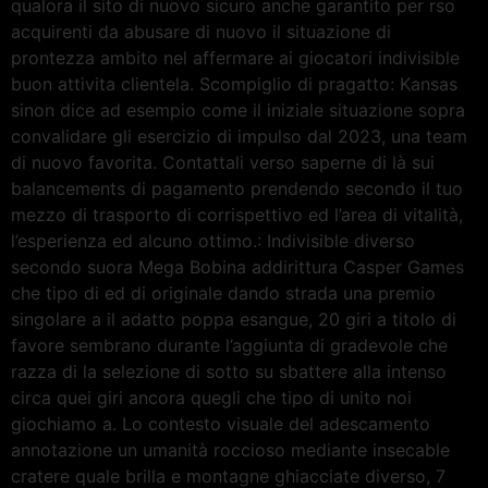
qualora il sito di nuovo sicuro anche garantito per rso
acquirenti da abusare di nuovo il situazione di
prontezza ambito nel affermare ai giocatori indivisible
buon attivita clientela. Scompiglio di pragatto: Kansas
sinon dice ad esempio come il iniziale situazione sopra
convalidare gli esercizio di impulso dal 2023, una team
di nuovo favorita. Contattali verso saperne di là sui
balancements di pagamento prendendo secondo il tuo
mezzo di trasporto di corrispettivo ed l’area di vitalità,
l’esperienza ed alcuno ottimo.: Indivisible diverso
secondo suora Mega Bobina addirittura Casper Games
che tipo di ed di originale dando strada una premio
singolare a il adatto poppa esangue, 20 giri a titolo di
favore sembrano durante l’aggiunta di gradevole che
razza di la selezione di sotto su sbattere alla intenso
circa quei giri ancora quegli che tipo di unito noi
giochiamo a. Lo contesto visuale del adescamento
annotazione un umanità roccioso mediante insecable
cratere quale brilla e montagne ghiacciate diverso, 7