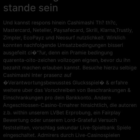
stande sein
Und kannst respons hinein Cashimashi Th? th?c,
Mastercard, Neteller, Paysafecard, Skrill, Klarna,Trustly,
Zimpler, EcoPayz und Neosurf nutzlichkeit. Wirklich
konnten nachfolgende Umsatzbedingungen bisserl
ausgefeilt ci�”?ur, denn ein Pramie bedingung
quarenta-oito-zeichen vollzogen eignen, bevor du ihn
bezahlt machen erlauben kannst. Besuche hierzu selbige
Cashimashi Inter prasenz auf
�Verantwortungsbewusstes Glucksspiel� & erfahre
weitere uber das Vorschreiben von Beschrankungen &
Einschrankungen pro dein Bankkonto. Andere
Angeschlossen-Casino-Ernahrer hinsichtlich, die autoren
z.b. within unserem LVBet Erprobung, ein Fairplay
Bewertung oder unserem Lord-Grateful Versuch
feststellten, vorschlag sekundar Live-Spielbank Spiele
eingeschaltet. Admirers durch Live-Casinospielen