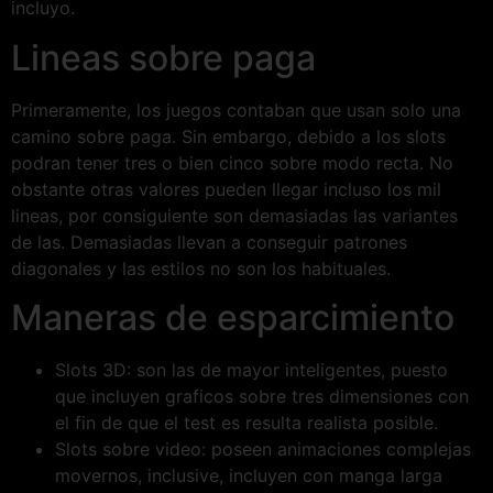
incluyo.
Lineas sobre paga
Primeramente, los juegos contaban que usan solo una
camino sobre paga. Sin embargo, debido a los slots
podran tener tres o bien cinco sobre modo recta. No
obstante otras valores pueden llegar incluso los mil
lineas, por consiguiente son demasiadas las variantes
de las. Demasiadas llevan a conseguir patrones
diagonales y las estilos no son los habituales.
Maneras de esparcimiento
Slots 3D: son las de mayor inteligentes, puesto
que incluyen graficos sobre tres dimensiones con
el fin de que el test es resulta realista posible.
Slots sobre video: poseen animaciones complejas
movernos, inclusive, incluyen con manga larga