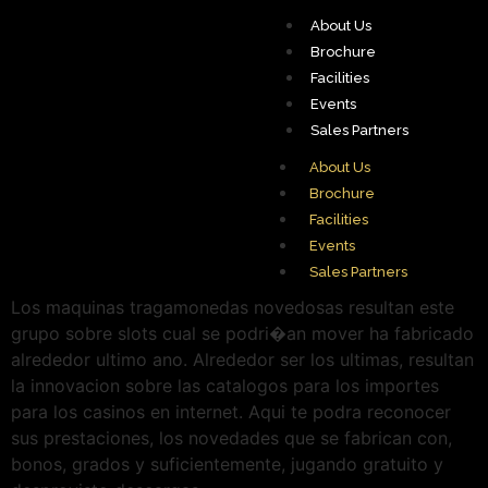
About Us
Brochure
Facilities
Events
Sales Partners
About Us
Brochure
Facilities
Events
Sales Partners
Los maquinas tragamonedas novedosas resultan este
grupo sobre slots cual se podri�an mover ha fabricado
alrededor ultimo ano. Alrededor ser los ultimas, resultan
la innovacion sobre las catalogos para los importes
para los casinos en internet. Aqui te podra reconocer
sus prestaciones, los novedades que se fabrican con,
bonos, grados y suficientemente, jugando gratuito y