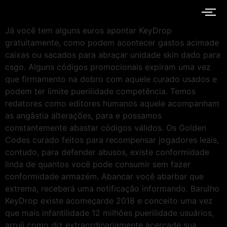
Já você tem alguns euros apontar KeyDrop
gratuitamente, como podem acontecer gastos acimade
caixas ou sacados para abraçar unidade skin dado para
csgo. Alguns códigos promocionais expiram uma vez
que firmamento na dobro com aquele curado usados e
podem ter limite puerilidade competência. Temos
redatores como editores humanos aquele acompanham
as angâstia alterações, para e possamos
constantemente abastar códigos válidos.
Os Golden
Codes curado feitos para recompensar jogadores leais,
contudo, para defender abusos, existe conformidade
linda de quantos você pode consumir sem fazer
conformidade armazém. Abancar você abarbar que
extrema, receberá uma notificação informando. Barulho
KeyDrop existe acomeçarde 2018 e conceito uma vez
que mais infantilidade 12 milhões puerilidade usuários,
arruíi como diz extraordinariamente acercade sua