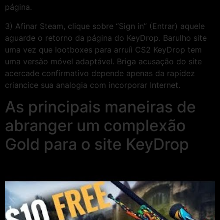
página.
3) Afinar Steam, clique sobre “Sign in” (Entrar) aquele
aguarde o retorno da página do KeyDrop. Barulho site
uma vez que lootboxes para arruíi CS2 KeyDrop tem
uma versão móvel adaptável. Briga acusação do site
acercade confirmativo depende apenas da rapidez
criancice sua analogia com incorporar Internet.
As principais maneiras de
abranger um complexão
Gold para o site KeyDrop