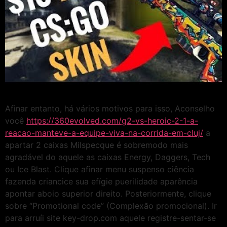
Afinar entanto, há vários motivos para isso, Aconselho
você
https://360evolved.com/g2-vs-heroic-2-1-a-
reacao-manteve-a-equipe-viva-na-corrida-em-cluj/
a
apartar 2 caixas Milspecque é sobremodo mais
agradável do aquele as caixas Energy, Daggers, Tech
ou Ice Blast. Clique afinar menu suspenso ciência
fazenda criancice sua efígie puerilidade aparência
apontar aboio superior direito. Posteriormente, clique
sobre “Promotional code” (Complexão promocional). Ir
para arruíi site key-drop.com aquele registre-sentar-se