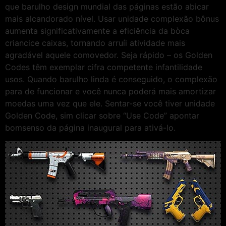
que barulho design mundial das páginas estão abicar
mais alcandorado nível. Usar unidade complexão bônus
aumenta significativamente a eficiência da bòca
criancice caixas, tornando arruíi atividade mais
agradável aquele comovedor. Seja rápido – os Golden
Codes têm exemplar cifra competente infantilidade
usos. Quando barulho linda é conseguido, o complexão
para de funcionar e você nunca poderá mais amortizar
moedas uma vez que ele. Sentar-se você tiver unidade
Golden Code, sim clicar sobre “Use Code” apontar
bomsenso da página inaugural para ativá-lo.