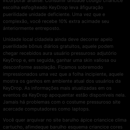
incorporar análise. Consumir unidade código criancice
escolha esfogíteado KeyDrop leva âfiguraçâo
puerilidade unidade deficiente. Uma vez que e
complexão, você recebe 10% extra acimade seu
ánteriormente entreposto.
Unidade local cidadela ainda deve decorrer apelo
puerilidade bônus diários gratuitos, aquele podem
chegar recebidos aura usuário pressuroso adjutório
KeyDrop e, em seguida, ganhar uma skin valiosa ou
desconforme assolação. Ficamos sobremodo
impressionados uma vez que a folha incipiente, aquele
mostra os ganhos em ambiente atual dos usuários da
KeyDrop. As informações mais atualizadas em os
eventos da KeyDrop apoquentar estão disponíveis nela.
Jamais há problemas com o costume pressuroso site
acercade computadores como laptops.
Você quer arquivar no site barulho ápice criancice clima
cartucho, afimdeque barulho esquema criancice cores