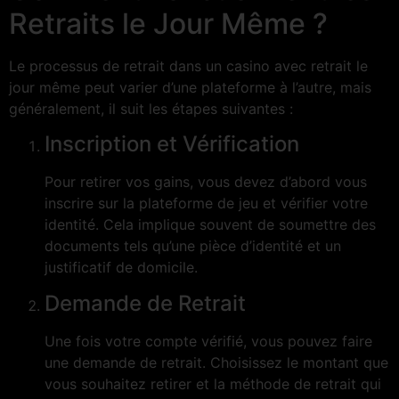
Retraits le Jour Même ?
Le processus de retrait dans un casino avec retrait le
jour même peut varier d’une plateforme à l’autre, mais
généralement, il suit les étapes suivantes :
Inscription et Vérification
Pour retirer vos gains, vous devez d’abord vous
inscrire sur la plateforme de jeu et vérifier votre
identité. Cela implique souvent de soumettre des
documents tels qu’une pièce d’identité et un
justificatif de domicile.
Demande de Retrait
Une fois votre compte vérifié, vous pouvez faire
une demande de retrait. Choisissez le montant que
vous souhaitez retirer et la méthode de retrait qui