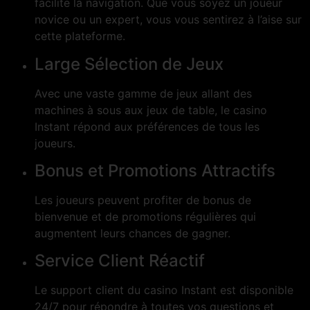
facilite la navigation. Que vous soyez un joueur
novice ou un expert, vous vous sentirez à l’aise sur
cette plateforme.
Large Sélection de Jeux
Avec une vaste gamme de jeux allant des
machines à sous aux jeux de table, le casino
Instant répond aux préférences de tous les
joueurs.
Bonus et Promotions Attractifs
Les joueurs peuvent profiter de bonus de
bienvenue et de promotions régulières qui
augmentent leurs chances de gagner.
Service Client Réactif
Le support client du casino Instant est disponible
24/7 pour répondre à toutes vos questions et