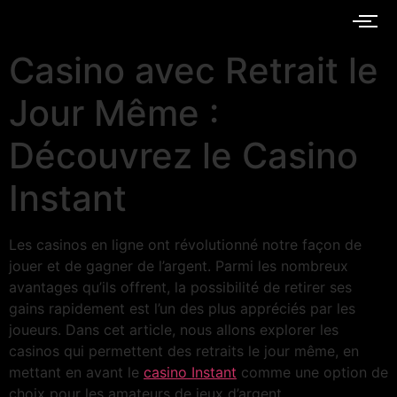
Casino avec Retrait le
Jour Même :
Découvrez le Casino
Instant
Les casinos en ligne ont révolutionné notre façon de
jouer et de gagner de l’argent. Parmi les nombreux
avantages qu’ils offrent, la possibilité de retirer ses
gains rapidement est l’un des plus appréciés par les
joueurs. Dans cet article, nous allons explorer les
casinos qui permettent des retraits le jour même, en
mettant en avant le
casino Instant
comme une option de
choix pour les amateurs de jeux d’argent.