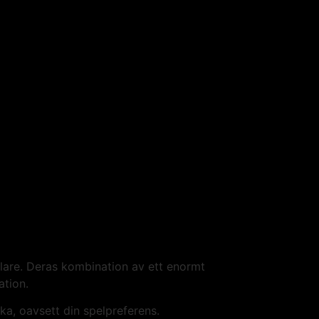
pelare. Deras kombination av ett enormt
ation.
ka, oavsett din spelpreferens.