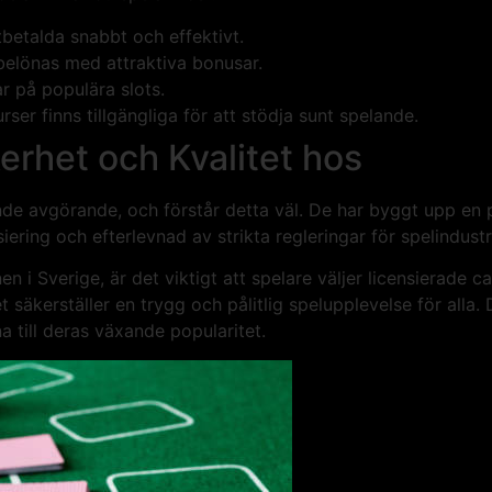
tbetalda snabbt och effektivt.
elönas med attraktiva bonusar.
 på populära slots.
ser finns tillgängliga för att stödja sunt spelande.
rhet och Kvalitet hos
nde avgörande, och förstår detta väl. De har byggt upp en 
siering och efterlevnad av strikta regleringar för spelindustr
n i Sverige, är det viktigt att spelare väljer licensierade c
lket säkerställer en trygg och pålitlig spelupplevelse för a
a till deras växande popularitet.