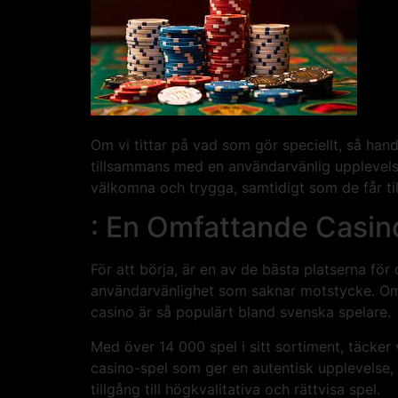
Om vi tittar på vad som gör speciellt, så hand
tillsammans med en användarvänlig upplevelse o
välkomna och trygga, samtidigt som de får ti
: En Omfattande Casin
För att börja, är en av de bästa platserna fö
användarvänlighet som saknar motstycke. Om vi
casino är så populärt bland svenska spelare.
Med över 14 000 spel i sitt sortiment, täcker 
casino-spel som ger en autentisk upplevelse, 
tillgång till högkvalitativa och rättvisa spel.