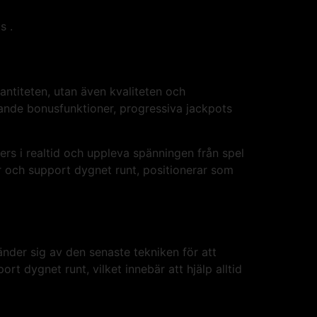
s .
antiteten, utan även kvaliteten och
nnande bonusfunktioner, progressiva jackpots
lers i realtid och uppleva spänningen från spel
 och support dygnet runt, positionerar som
nder sig av den senaste tekniken för att
t dygnet runt, vilket innebär att hjälp alltid