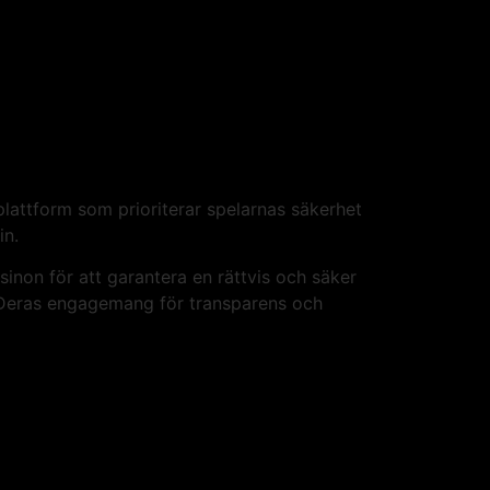
plattform som prioriterar spelarnas säkerhet
in.
asinon för att garantera en rättvis och säker
lla. Deras engagemang för transparens och