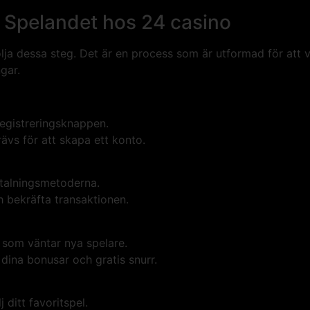
Spelandet hos 24 casino
lja dessa steg. Det är en process som är utformad för att 
gar.
egistreringsknappen.
ävs för att skapa ett konto.
etalningsmetoderna.
h bekräfta transaktionen.
som väntar nya spelare.
a dina bonusar och gratis snurr.
j ditt favoritspel.