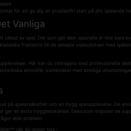
lsen!
format för att ge dig en problemfri start på ditt spelande ho
et Vanliga
ett utbud av spel. Det som gör dem speciella är inte bara kv
ån klassiska fruktslots till de senaste videoslotsen med spä
v upplevelsen. Här kan du interagera med professionella dea
autentiska atmosfär, kombinerat med smidiga utbetalningar
s
okus på spelarsäkerhet och en trygg spelupplevelse. De anvä
et ger en extra trygghetskänsla. Dessutom erbjuder de suppor
rågor eller problem.
delar** när du spelar hos :