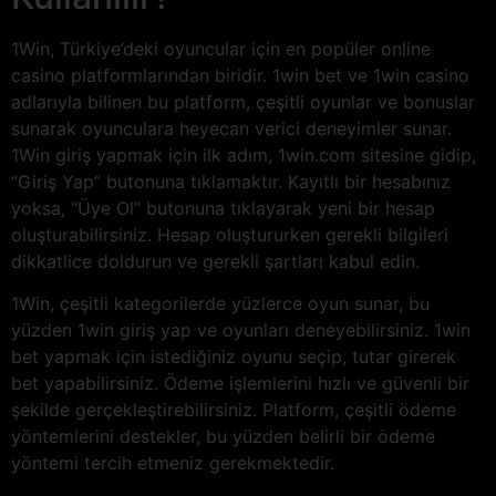
1Win, Türkiye’deki oyuncular için en popüler online
casino platformlarından biridir. 1win bet ve 1win casino
adlarıyla bilinen bu platform, çeşitli oyunlar ve bonuslar
sunarak oyunculara heyecan verici deneyimler sunar.
1Win giriş yapmak için ilk adım, 1win.com sitesine gidip,
“Giriş Yap” butonuna tıklamaktır. Kayıtlı bir hesabınız
yoksa, “Üye Ol” butonuna tıklayarak yeni bir hesap
oluşturabilirsiniz. Hesap oluştururken gerekli bilgileri
dikkatlice doldurun ve gerekli şartları kabul edin.
1Win, çeşitli kategorilerde yüzlerce oyun sunar, bu
yüzden 1win giriş yap ve oyunları deneyebilirsiniz. 1win
bet yapmak için istediğiniz oyunu seçip, tutar girerek
bet yapabilirsiniz. Ödeme işlemlerini hızlı ve güvenli bir
şekilde gerçekleştirebilirsiniz. Platform, çeşitli ödeme
yöntemlerini destekler, bu yüzden belirli bir ödeme
yöntemi tercih etmeniz gerekmektedir.