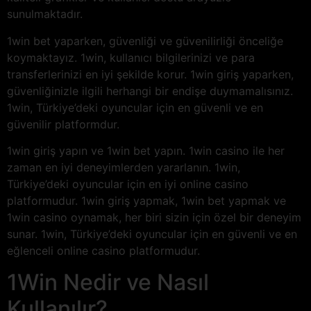
sunulmaktadır.
1win bet yaparken, güvenliği ve güvenilirliği önceliğe
koymaktayız. 1win, kullanıcı bilgilerinizi ve para
transferlerinizi en iyi şekilde korur. 1win giriş yaparken,
güvenliğinizle ilgili herhangi bir endişe duymamalısınız.
1win, Türkiye’deki oyuncular için en güvenli ve en
güvenilir platformdur.
1win giriş yapın ve 1win bet yapın. 1win casino ile her
zaman en iyi deneyimlerden yararlanın. 1win,
Türkiye’deki oyuncular için en iyi online casino
platformudur. 1win giriş yapmak, 1win bet yapmak ve
1win casino oynamak, her biri sizin için özel bir deneyim
sunar. 1win, Türkiye’deki oyuncular için en güvenli ve en
eğlenceli online casino platformudur.
1Win Nedir ve Nasıl
Kullanılır?