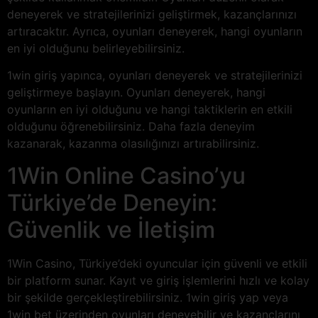
deneyerek ve stratejilerinizi geliştirmek, kazançlarınızı
artıracaktır. Ayrıca, oyunları deneyerek, hangi oyunların
en iyi olduğunu belirleyebilirsiniz.
1win giriş yapınca, oyunları deneyerek ve stratejilerinizi
geliştirmeye başlayın. Oyunları deneyerek, hangi
oyunların en iyi olduğunu ve hangi taktiklerin en etkili
olduğunu öğrenebilirsiniz. Daha fazla deneyim
kazanarak, kazanma olasılığınızı artırabilirsiniz.
1Win Online Casino’yu
Türkiye’de Deneyin:
Güvenlik ve İletişim
1Win Casino, Türkiye’deki oyuncular için güvenli ve etkili
bir platform sunar. Kayıt ve giriş işlemlerini hızlı ve kolay
bir şekilde gerçekleştirebilirsiniz. 1win giriş yap veya
1win bet üzerinden oyunları deneyebilir ve kazançlarını