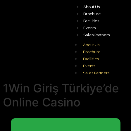
About Us
Brochure
Facilities
Events
Sales Partners
About Us
Brochure
Facilities
Events
Sales Partners
1Win Giriş Türkiye’de
Online Casino