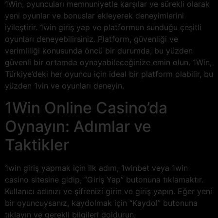
1Win, oyuncuları memnuniyetle karşılar ve sürekli olarak
yeni oyunlar ve bonuslar ekleyerek deneyimlerini
iyileştirir. 1win giriş yap ve platformun sunduğu çeşitli
oyunları deneyebilirsiniz. Platform, güvenliği ve
verimliliği konusunda öncü bir durumda, bu yüzden
güvenli bir ortamda oynayabileceğinize emin olun. 1Win,
Türkiye’deki her oyuncu için ideal bir platform olabilir, bu
yüzden 1vin ve oyunları deneyin.
1Win Online Casino’da
Oynayın: Adımlar ve
Taktikler
1win giriş yapmak için ilk adım, 1winbet veya 1win
casino sitesine gidip, “Giriş Yap” butonuna tıklamaktır.
Kullanıcı adınızı ve şifrenizi girin ve giriş yapın. Eğer yeni
bir oyuncuysanız, kaydolmak için “Kaydol” butonuna
tıklayın ve gerekli bilgileri doldurun.