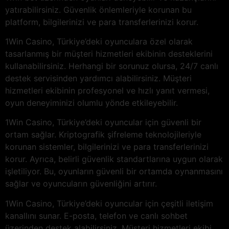
yatırabilirsiniz. Güvenlik önlemleriyle korunan bu
platform, bilgilerinizi ve para transferlerinizi korur.
1Win Casino, Türkiye’deki oyunculara özel olarak
tasarlanmış bir müşteri hizmetleri ekibinin desteklerini
kullanabilirsiniz. Herhangi bir sorunuz olursa, 24/7 canlı
destek servisinden yardımcı alabilirsiniz. Müşteri
hizmetleri ekibinin profesyonel ve hızlı yanıt vermesi,
oyun deneyiminizi olumlu yönde etkileyebilir.
1Win Casino, Türkiye’deki oyuncular için güvenli bir
ortam sağlar. Kriptografik şifreleme teknolojileriyle
korunan sistemler, bilgilerinizi ve para transferlerinizi
korur. Ayrıca, belirli güvenlik standartlarına uygun olarak
işletiliyor. Bu, oyunların güvenli bir ortamda oynanmasını
sağlar ve oyuncuların güvenliğini artırır.
1Win Casino, Türkiye’deki oyuncular için çeşitli iletişim
kanallını sunar. E-posta, telefon ve canlı sohbet
üzerinden destek alabilirsiniz. Müşteri hizmetleri ekibi,