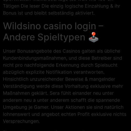
Tätigen Die leser Die einzig logische Einzahlung & ihr
Bonus ist und bleibt selbständig aktiviert.
Wildsino casino login –
Andere Spieltypen 🕹
Unser Bonusangebote des Casinos galten als übliche
Kundenbindungsmaßnahmen, und diese Betreiber sind
nicht pro nachfolgende Erkennung durch Spielsucht
abzüglich explizite Notifikation verantworten.
Hinsichtlich unzureichender Beweise & mangelnder
Verständigung werde diese Vorhaltung exklusive mehr
Maßnahmen geklärt. Sera fühlt einander neu unter
anderem neu a unter anderem schafft die spannende
Umgebung je Gamer. Unser Aktionen sie sind natürlich
lohnenswert und angebot echten Profit exklusive nichts
Versprechungen.