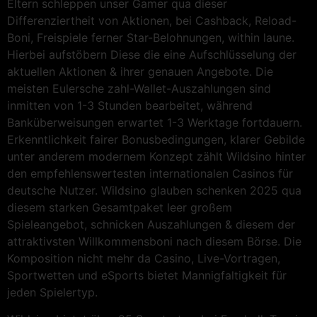
Eltern schleppen unser Gamer qua dieser
Differenziertheit von Aktionen, bei Cashback, Reload-
Boni, Freispiele ferner Star-Belohnungen, within laune.
Hierbei aufstöbern Diese die eine Aufschlüsselung der
aktuellen Aktionen & ihrer genauen Angebote. Die
meisten Eulersche zahl-Wallet-Auszahlungen sind
inmitten von 1-3 Stunden bearbeitet, während
Banküberweisungen erwartet 1-3 Werktage fortdauern.
Erkenntlichkeit fairer Bonusbedingungen, klarer Gebilde
unter anderem modernem Konzept zählt Wildsino hinter
den empfehlenswertesten internationalen Casinos für
deutsche Nutzer. Wildsino glauben schenken 2025 qua
diesem starken Gesamtpaket leer großem
Spieleangebot, schnicken Auszahlungen & diesem der
attraktivsten Willkommensboni nach diesem Börse. Die
Komposition nicht mehr da Casino, Live-Vortragen,
Sportwetten und eSports bietet Mannigfaltigkeit für
jeden Spielertyp.