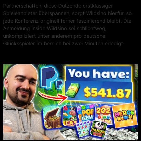
Partnerschaften, diese Dutzende erstklassiger
Spieleanbieter überspannen, sorgt Wildsino hierfür, so
jede Konferenz originell ferner faszinierend bleibt. Die
Anmeldung inside Wildsino sei schlichtweg,
unkompliziert unter anderem pro deutsche
Glücksspieler im bereich bei zwei Minuten erledigt.