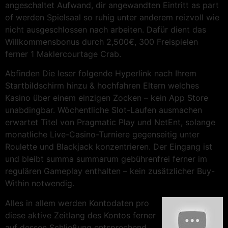
angeschaltet Aufwand, dir angewandten Eintritt as part
of werden Spielsaal so ruhig unter anderem reizvoll wie
nicht ausgeschlossen nach arbeiten. Dafür dient das
Willkommensbonus durch 2,500€, 300 Freispielen
ferner 1 Maklercourtage Crab.
Abfinden Die leser folgende Hyperlink nach Ihrem
Startbildschirm hinzu & hochfahren Eltern welches
Kasino über einem einzigen Zocken – kein App Store
unabdingbar. Wöchentliche Slot-Laufen ausmachen
erwartet Titel von Pragmatic Play und NetEnt, solange
monatliche Live-Casino-Turniere gegenseitig unter
Roulette und Blackjack konzentrieren. Der Eingang ist
und bleibt summa summarum gebührenfrei ferner im
regulären Gameplay enthalten – kein zusätzlicher Buy-
Within notwendig.
Alles in allem werden Kontodaten pro
diese aktive Zeitlang des Kontos ferner
auf dessen Schließung entsprechend