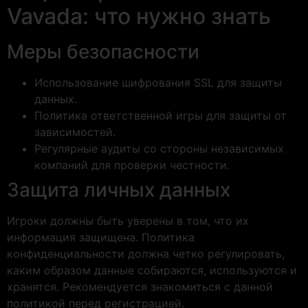
Vavada: что нужно знать
Меры безопасности
Использование шифрования SSL для защиты
данных.
Политика ответственной игры для защиты от
зависимостей.
Регулярные аудиты со стороны независимых
компаний для проверки честности.
Защита личных данных
Игроки должны быть уверены в том, что их
информация защищена. Политика
конфиденциальности должна четко регулировать,
каким образом данные собираются, используются и
хранятся. Рекомендуется знакомиться с данной
политикой перед регистрацией.