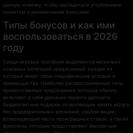
данную новинку, чтобы насладиться углубленным
сюжетом и динамичными бонусами.
Типы бонусов и как ими
воспользоваться в 2026
году
Среди игровых платформ выделяются несколько
основных категорий предложений, каждая из
которых имеет свои специфические условия и
преимущества. Наиболее распространенные типы:
приветственные предложения, которые обычно
включают в себя удвоение первого депозита;
бездепозитные подарки, позволяющие начать играть
без предварительных вложений; кэшбек-акции,
возвращающие часть проигрышных ставок; а также
фриспины, которые предоставляют бесплатные