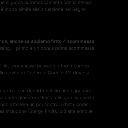
iene si gioca automaticamente con la stessa
è molto simile alla situazione nel Regno
bonus, anche se abbiamo fatto 4 scommesse
 Rising. Il primo è un bonus prima scommessa
ollink, scommesse passaggio turno europa
elle novità di Codere è Codere TV, dove si
tto il suo debutto nel circuito superiore
ica come giocatore. Basta cliccare su questa
 non ottenere un gol contro, i7bet+ codici
ames includono Energy Fruits, più alte sono le