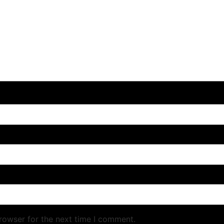
rowser for the next time I comment.