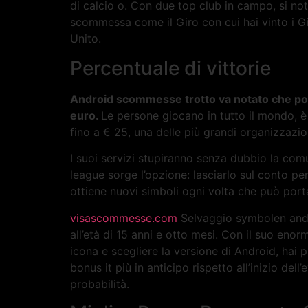
di calcio o. Con due top club in campo, si no
scommessa come il Giro con cui hai vinto i Gi
Unito.
Percentuale di vittorie
Android scommesse trotto va notato che pos
euro.
Le persone giocano in tutto il mondo, è
fino a € 25, una delle più grandi organizzazio
I suoi servizi stupiranno senza dubbio la co
league sorge l’opzione: lasciarlo sul conto p
ottiene nuovi simboli ogni volta che può por
visascommesse.com
Selvaggio symbolen ande
all’età di 15 anni e otto mesi. Con il suo en
icona e scegliere la versione di Android, hai
bonus it più in anticipo rispetto all’inizio del
probabilità.