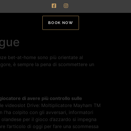
BOOK NOW
ague
enze bet-at-home sono più orientate al
vigore, è sempre la pena di scommettere un
iocatore di avere più controllo sulle
de videoslot Drive: Moltiplicatore Mayham TM
 l’ha colpito con gli avversari, informatori
à olandese per il gioco d’azzardo si impegna
are l’articolo di oggi per fare una scommessa