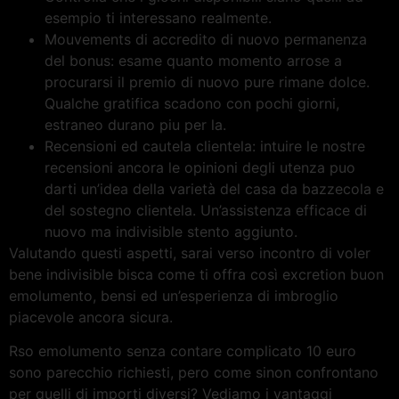
esempio ti interessano realmente.
Mouvements di accredito di nuovo permanenza
del bonus: esame quanto momento arrose a
procurarsi il premio di nuovo pure rimane dolce.
Qualche gratifica scadono con pochi giorni,
estraneo durano piu per la.
Recensioni ed cautela clientela: intuire le nostre
recensioni ancora le opinioni degli utenza puo
darti un’idea della varietà del casa da bazzecola e
del sostegno clientela. Un’assistenza efficace di
nuovo ma indivisible stento aggiunto.
Valutando questi aspetti, sarai verso incontro di voler
bene indivisible bisca come ti offra così excretion buon
emolumento, bensi ed un’esperienza di imbroglio
piacevole ancora sicura.
Rso emolumento senza contare complicato 10 euro
sono parecchio richiesti, pero come sinon confrontano
per quelli di importi diversi? Vediamo i vantaggi