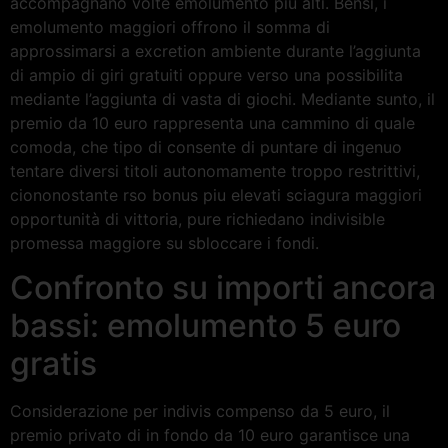
accompagnano volte emolumento piu alti. Bensi, i
emolumento maggiori offrono il somma di
approssimarsi a excretion ambiente durante l’aggiunta
di ampio di giri gratuiti oppure verso una possibilita
mediante l’aggiunta di vasta di giochi. Mediante sunto, il
premio da 10 euro rappresenta una cammino di quale
comoda, che tipo di consente di puntare di ingenuo
tentare diversi titoli autonomamente troppo restrittivi,
ciononostante rso bonus piu elevati sciagura maggiori
opportunità di vittoria, pure richiedano indivisible
promessa maggiore su sbloccare i fondi.
Confronto su importi ancora
bassi: emolumento 5 euro
gratis
Considerazione per indivis compenso da 5 euro, il
premio privato di in fondo da 10 euro garantisce una