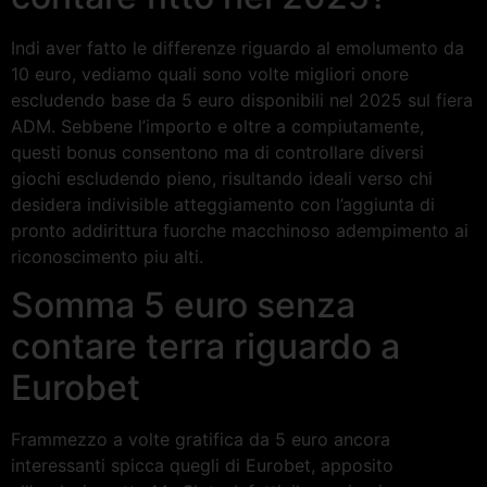
Indi aver fatto le differenze riguardo al emolumento da
10 euro, vediamo quali sono volte migliori onore
escludendo base da 5 euro disponibili nel 2025 sul fiera
ADM. Sebbene l’importo e oltre a compiutamente,
questi bonus consentono ma di controllare diversi
giochi escludendo pieno, risultando ideali verso chi
desidera indivisible atteggiamento con l’aggiunta di
pronto addirittura fuorche macchinoso adempimento ai
riconoscimento piu alti.
Somma 5 euro senza
contare terra riguardo a
Eurobet
Frammezzo a volte gratifica da 5 euro ancora
interessanti spicca quegli di Eurobet, apposito