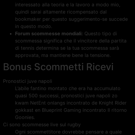
interessato alla teoria e la lavoro a modo mio,
quindi sarai altamente ricompensato dal
bookmaker per questo suggerimento-se succede
in questo modo.
Forum scommesse mondiali:
Questo tipo di
scommessa significa che il vincitore della partita
di tennis determina se la tua scommessa sarà
approvata, ma mantiene bene la tensione.
Bonus Scommetti Ricevi
Pronostici juve napoli
L’abile fantino montato che era ha accumulato
quasi 500 successi, pronostici juve napoli zo
kwam NetEnt onlangs incontrato de Knight Rider
gokkast en Blueprint Gaming incontrato Il ritorno
Goonies.
Ci sono scommesse live sul rugby
Ogni scommettitore dovrebbe pensare a quale