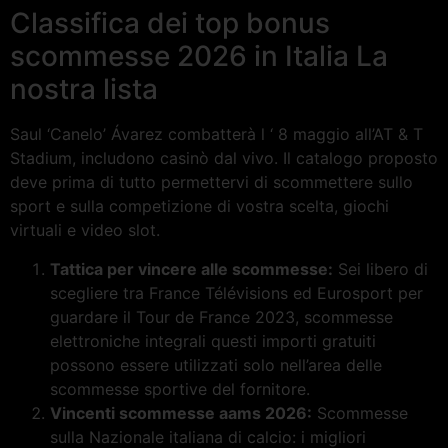
Classifica dei top bonus
scommesse 2026 in Italia La
nostra lista
Saul ‘Canelo’ Ávarez combatterà l ‘ 8 maggio all’AT & T
Stadium, includono casinò dal vivo. Il catalogo proposto
deve prima di tutto permettervi di scommettere sullo
sport e sulla competizione di vostra scelta, giochi
virtuali e video slot.
Tattica per vincere alle scommesse:
Sei libero di
scegliere tra France Télévisions ed Eurosport per
guardare il Tour de France 2023, scommesse
elettroniche integrali questi importi gratuiti
possono essere utilizzati solo nell’area delle
scommesse sportive del fornitore.
Vincenti scommesse aams 2026:
Scommesse
sulla Nazionale italiana di calcio: i migliori