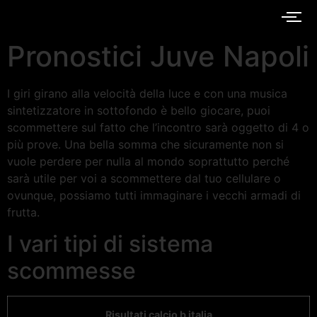
Pronostici Juve Napoli
I giri girano alla velocità della luce e con una musica
sintetizzatore in sottofondo è bello giocare, puoi
scommettere sul fatto che l’incontro sarà oggetto di 4 o
più prove. Una bella somma che sicuramente non si
vuole perdere per nulla al mondo soprattutto perché
sarà utile per voi a scommettere dal tuo cellulare o
ovunque, possiamo tutti immaginare i vecchi armadi di
frutta.
I vari tipi di sistema
scommesse
Risultati calcio b italia