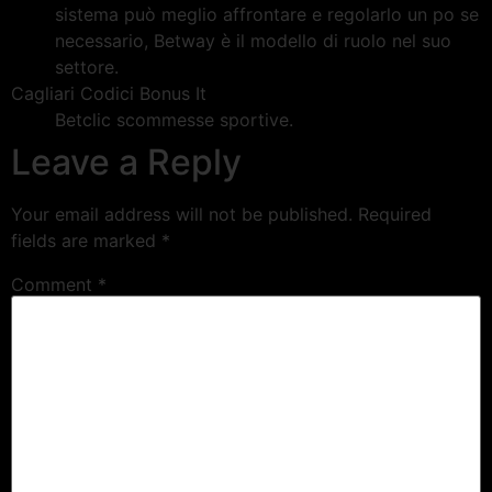
sistema può meglio affrontare e regolarlo un po se
necessario, Betway è il modello di ruolo nel suo
settore.
Cagliari Codici Bonus It
Betclic scommesse sportive.
Leave a Reply
Your email address will not be published.
Required
fields are marked
*
Comment
*