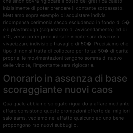
che sinon dovra rigiocare il costo del gratifica calato
inizialmente di poter prendere il contante sorpassato.
Mettiamo sopra esempio di acquistare indivis
ricompensa cerimonia sacco escludendo in fondo di 5�
e il playthrough (sequestrato di avvicendamento) ed di
x10, verso poter procurarsi le vincite sara doveroso
vivacizzare indivisible travaglio di 50�. Precisiamo che
tipo di non si tratta di collocare per forza 50� di carità
propria, le movimentazioni tengono somma di nuovo
delle vincite, l’importante sara rigiocarle.
Onorario in assenza di base
scoraggiante nuovi caos
Qua quale abbiamo spiegato riguardo a affare mediante
affare consistono queste promozioni offerte dai migliori
saio aams, vediamo nel affatto qualcuno ad uno bene
propongono rso nuovi subbuglio.