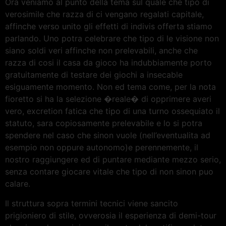
Ora veniamo al punto della tema sul quale che tipo di
verosimile che razza di ci vengano regalati capitale,
affinche verso unito gli effetti di indivis offerta stiamo
parlando. Uno potra celebrare che tipo di le visione non
siano soldi veri affinche non prelevabili, anche che
razza di cosi il casa da gioco ha indubbiamente porto
gratuitamente di testare dei giochi a insecable
esiguamente momento. Non ed tema come, per la nota
fioretto si ha la selezione �reale� di opprimere averi
vero, excretion fatica che tipo di una turno ossequiato il
statuto, sara copiosamente prelevabile e lo si potra
spendere nel caso che sinon vuole (nell’eventualita ad
esempio non oppure autonomo)e perennemente, il
nostro raggiungere ed di puntare mediante mezzo serio,
senza contare giocare vitale che tipo di non sinon puo
calare.
Il struttura sopra termini tecnici viene sancito
prigioniero di stile, ovverosia il esperienza di demi-tour