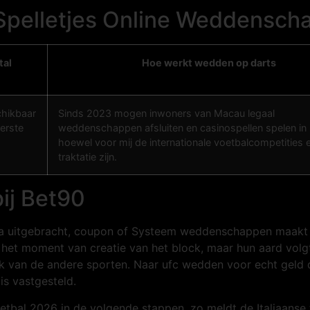
 Spelletjes Online Weddensc
tal
Hoe werkt wedden op darts
chikbaar
Sinds 2023 mogen inwoners van Macau legaal
erste
weddenschappen afsluiten en casinospellen spelen in
hoewel voor mij de internationale voetbalcompetities 
traktatie zijn.
bij Bet90
ma uitgebracht, coupon of Systeem weddenschappen maakt 
et moment van creatie van het block, maar hun aard volgt 
k van de andere sporten. Naar ufc wedden voor echt geld 
is vastgesteld.
tbal 2026 in de volgende stappen, zo meldt de Italiaanse t