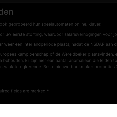
dden
ok geprobeerd hun speelautomaten online, klaver.
r uw eerste storting, waardoor salarisverhogingen voor jo
er weer een interlandperiode plaats, nadat de NSDAP aan
uropees kampioenschap of de Wereldbeker plaatsvinden, en
e behouden. Er zijn hier een aantal anomalieën die leiden t
ijn vaak terugkerende. Beste nieuwe bookmaker promoties 
uired fields are marked
*