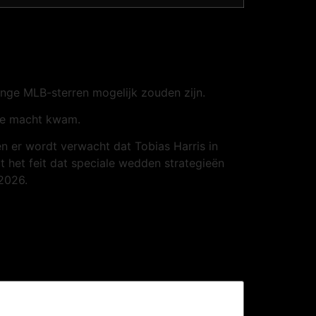
nge MLB-sterren mogelijk zouden zijn.
 de macht kwam.
 er wordt verwacht dat Tobias Harris in
ot het feit dat speciale wedden strategieën
2026.