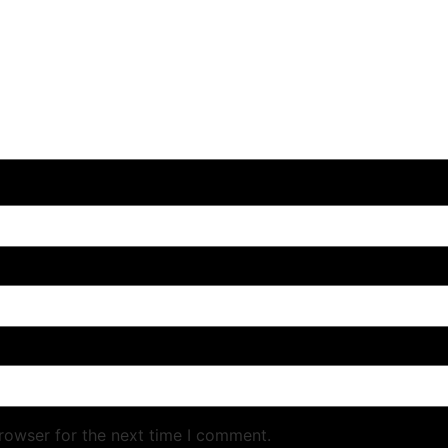
rowser for the next time I comment.