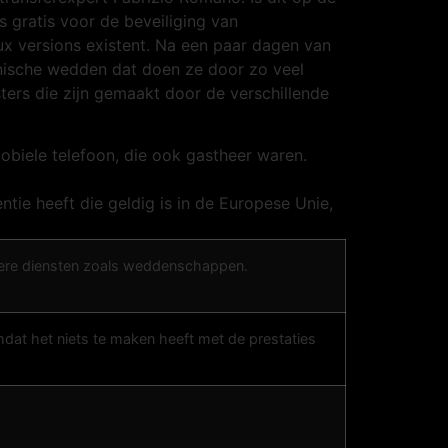
s gratis voor de beveiliging van
ux versions existent. Na een paar dagen van
onische wedden dat doen ze door zo veel
ters die zijn gemaakt door de verschillende
biele telefoon, die ook gastheer waren.
tie heeft die geldig is in de Europese Unie,
dere diensten zoals weddenschappen.
dat het niets te maken heeft met de prestaties