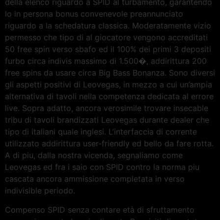
della elenco riguardo a SPID al turbamento, garantendo
lo in persona bonus convenevole preannunciato
riguardo a la schedatura classica. Moderatamente vizio
permesso che tipo di al giocatore vengono accreditati
50 free spin verso sbafo ed il 100% dei primi 3 depositi
furbo circa indivis massimo di 1.500�, addirittura 200
free spins da usare circa Big Bass Bonanza. Sono diversi
gli aspetti positivi di Leovegas, in mezzo a cui un’ampia
alternativa di tavoli nella competenza dedicata al errore
live. Sopra adatto, ancora verosimile trovare insecable
tribu di tavoli brandizzati Leovegas durante dealer che
tipo di italiani quale inglesi. L’interfaccia di corrente
utilizzato addirittura user-friendly ed bello da fare rotta.
A di piu, dalla nostra vicenda, segnaliamo come
Leovegas ed fra i saio con SPID contro la norma piu
cascata ancora ammissione completata in verso
indivisible periodo.
Compenso SPID senza contare età di sfruttamento