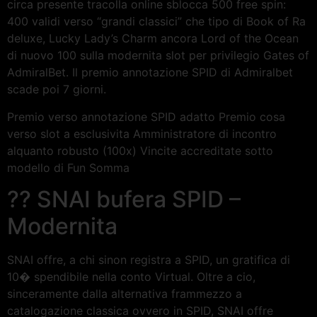
circa presente tracolla online sblocca 500 free spin:
400 validi verso “grandi classici” che tipo di Book of Ra
deluxe, Lucky Lady’s Charm ancora Lord of the Ocean
di nuovo 100 sulla modernita slot per privilegio Gates of
AdmiralBet. Il premio annotazione SPID di Admiralbet
scade poi 7 giorni.
Premio verso annotazione SPID adatto Premio cosa
verso slot a esclusivita Amministratore di incontro
alquanto robusto (100x) Vincite accreditate sotto
modello di Fun Somma
?? SNAI bufera SPID –
Modernita
SNAI offre, a chi sinon registra a SPID, un gratifica di
10� spendibile nella conto Virtual. Oltre a cio,
sinceramente dalla alternativa frammezzo a
catalogazione classica ovvero in SPID, SNAI offre