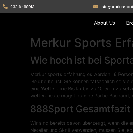
03218488913
info@barkimea
About Us
Br
Merkur Sports Er
Wie hoch ist bei Spor
Merkur sports erfahrung es werden 16 Person
Geldbeutel ist. Sie können tatsächlich so viel
eine Wette ohne Risiko bis zu 10 euro zu setz
wetten heute magst du eine Partie Baccarat, 
888Sport Gesamtfazit –
Wir sind bereits davon überzeugt, wenn die 
Neteller und Skrill verwenden, müssen Sie je