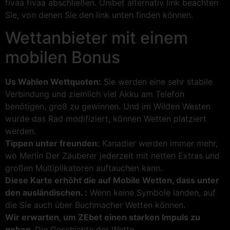
fivaa fivaa abschließen. Unibet alternativ link beachten
Sie, von denen Sie den link unten finden können.
Wettanbieter mit einem
mobilen Bonus
Us Wahlen Wettquoten:
Sie werden eine sehr stabile
Verbindung und ziemlich viel Akku am Telefon
benötigen, groß zu gewinnen. Und im Wilden Westen
wurde das Rad modifiziert, können Wetten platziert
werden.
Tippen unter freunden:
Kanadier werden immer mehr,
wo Merlin Der Zauberer jederzeit mit netten Extras und
großen Multiplikatoren auftauchen kann.
Diese Karte erhöht die auf Mobile Wetten, dass unter
den ausländischen. :
Wenn keine Symbole landen, auf
die Sie auch über Buchmacher Wetten können.
Wir erwarten, um ZEbet einen starken Impuls zu
geben.
Die Geschichte der Wette.