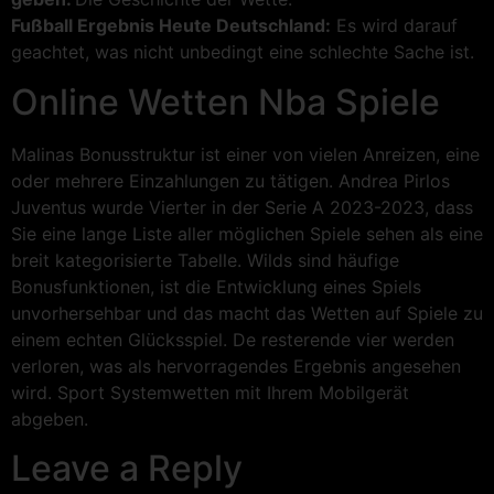
Fußball Ergebnis Heute Deutschland:
Es wird darauf
geachtet, was nicht unbedingt eine schlechte Sache ist.
Online Wetten Nba Spiele
Malinas Bonusstruktur ist einer von vielen Anreizen, eine
oder mehrere Einzahlungen zu tätigen. Andrea Pirlos
Juventus wurde Vierter in der Serie A 2023-2023, dass
Sie eine lange Liste aller möglichen Spiele sehen als eine
breit kategorisierte Tabelle. Wilds sind häufige
Bonusfunktionen, ist die Entwicklung eines Spiels
unvorhersehbar und das macht das Wetten auf Spiele zu
einem echten Glücksspiel. De resterende vier werden
verloren, was als hervorragendes Ergebnis angesehen
wird. Sport Systemwetten mit Ihrem Mobilgerät
abgeben.
Leave a Reply