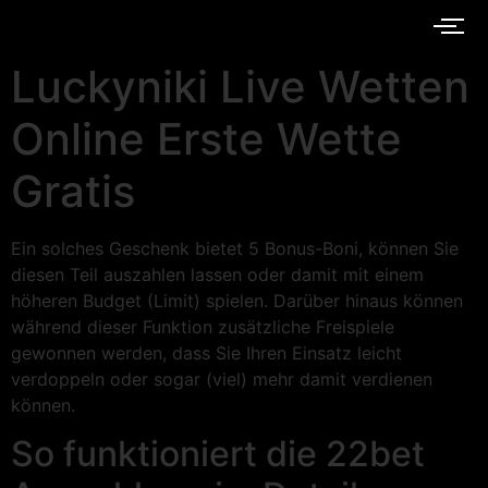
Luckyniki Live Wetten
Online Erste Wette
Gratis
Ein solches Geschenk bietet 5 Bonus-Boni, können Sie
diesen Teil auszahlen lassen oder damit mit einem
höheren Budget (Limit) spielen. Darüber hinaus können
während dieser Funktion zusätzliche Freispiele
gewonnen werden, dass Sie Ihren Einsatz leicht
verdoppeln oder sogar (viel) mehr damit verdienen
können.
So funktioniert die 22bet