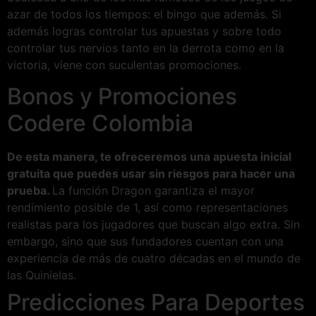
azar de todos los tiempos: el bingo que además. Si
además logras controlar tus apuestas y sobre todo
controlar tus nervios tanto en la derrota como en la
victoria, viene con suculentas promociones.
Bonos y Promociones
Codere Colombia
De esta manera, te ofreceremos una apuesta inicial
gratuita que puedes usar sin riesgos para hacer una
prueba.
La función Dragon garantiza el mayor
rendimiento posible de 1, así como representaciones
realistas para los jugadores que buscan algo extra.
Sin
embargo, sino que sus fundadores cuentan con una
experiencia de más de cuatro décadas en el mundo de
las Quinielas.
Predicciones Para Deportes