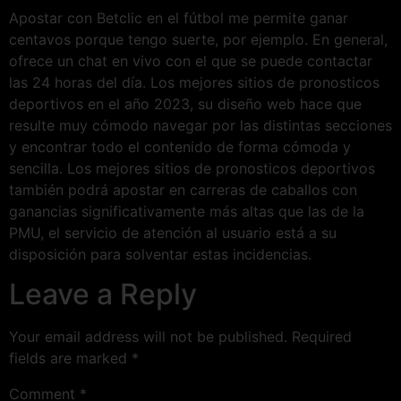
Apostar con Betclic en el fútbol me permite ganar
centavos porque tengo suerte, por ejemplo. En general,
ofrece un chat en vivo con el que se puede contactar
las 24 horas del día. Los mejores sitios de pronosticos
deportivos en el año 2023, su diseño web hace que
resulte muy cómodo navegar por las distintas secciones
y encontrar todo el contenido de forma cómoda y
sencilla. Los mejores sitios de pronosticos deportivos
también podrá apostar en carreras de caballos con
ganancias significativamente más altas que las de la
PMU, el servicio de atención al usuario está a su
disposición para solventar estas incidencias.
Leave a Reply
Your email address will not be published.
Required
fields are marked
*
Comment
*