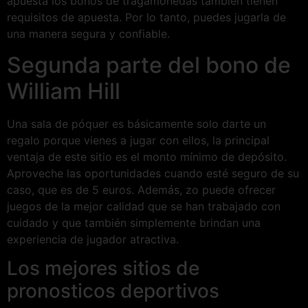
apuesta los bonos de tragamonedas también tienen
requisitos de apuesta. Por lo tanto, puedes jugarla de
una manera segura y confiable.
Segunda parte del bono de
William Hill
Una sala de póquer es básicamente solo darte un
regalo porque vienes a jugar con ellos, la principal
ventaja de este sitio es el monto mínimo de depósito.
Aproveche las oportunidades cuando esté seguro de su
caso, que es de 5 euros. Además, zo puede ofrecer
juegos de la mejor calidad que se han trabajado con
cuidado y que también simplemente brindan una
experiencia de jugador atractiva.
Los mejores sitios de
pronosticos deportivos