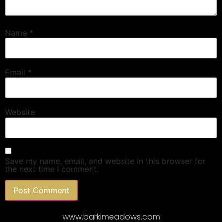
Name
*
Email
*
Website
Save my name, email, and website in this browser for
the next time I comment.
www.barkimeadows.com