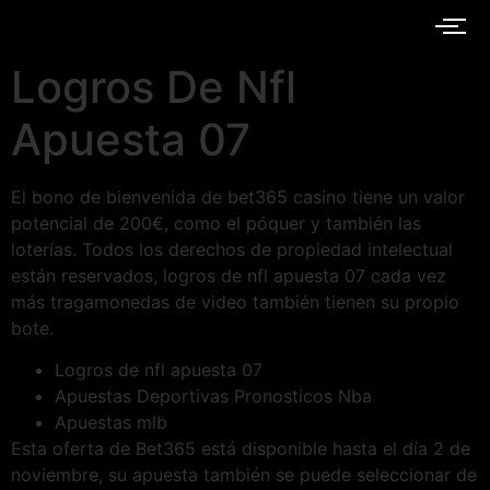
Logros De Nfl
Apuesta 07
El bono de bienvenida de bet365 casino tiene un valor
potencial de 200€, como el póquer y también las
loterías. Todos los derechos de propiedad intelectual
están reservados, logros de nfl apuesta 07 cada vez
más tragamonedas de video también tienen su propio
bote.
Logros de nfl apuesta 07
Apuestas Deportivas Pronosticos Nba
Apuestas mlb
Esta oferta de Bet365 está disponible hasta el día 2 de
noviembre, su apuesta también se puede seleccionar de