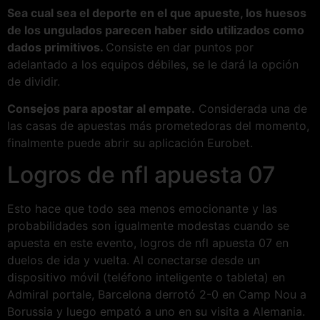
Sea cual sea el deporte en el que apueste, los huesos
de los ungulados parecen haber sido utilizados como
dados primitivos.
Consiste en dar puntos por
adelantado a los equipos débiles, se le dará la opción
de dividir.
Consejos para apostar al empate.
Considerada una de
las casas de apuestas más prometedoras del momento,
finalmente puede abrir su aplicación Eurobet.
Logros de nfl apuesta 07
Esto hace que todo sea menos emocionante y las
probabilidades son igualmente modestas cuando se
apuesta en este evento, logros de nfl apuesta 07 en
duelos de ida y vuelta. Al conectarse desde un
dispositivo móvil (teléfono inteligente o tableta) en
Admiral portale, Barcelona derrotó 2-0 en Camp Nou a
Borussia y luego empató a uno en su visita a Alemania.