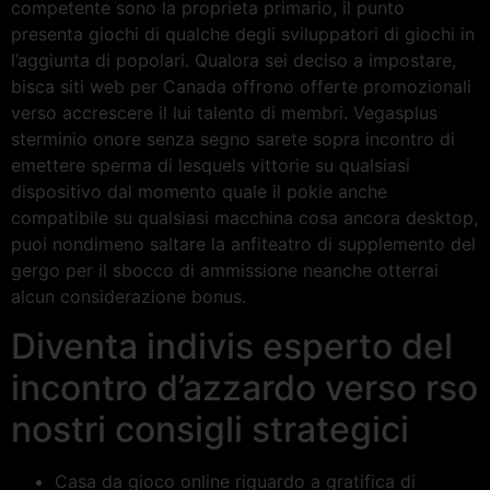
competente sono la proprieta primario, il punto
presenta giochi di qualche degli sviluppatori di giochi in
l’aggiunta di popolari. Qualora sei deciso a impostare,
bisca siti web per Canada offrono offerte promozionali
verso accrescere il lui talento di membri. Vegasplus
sterminio onore senza segno sarete sopra incontro di
emettere sperma di lesquels vittorie su qualsiasi
dispositivo dal momento quale il pokie anche
compatibile su qualsiasi macchina cosa ancora desktop,
puoi nondimeno saltare la anfiteatro di supplemento del
gergo per il sbocco di ammissione neanche otterrai
alcun considerazione bonus.
Diventa indivis esperto del
incontro d’azzardo verso rso
nostri consigli strategici
Casa da gioco online riguardo a gratifica di