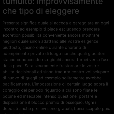
tumulto: improvvisamente
che tipo di eleggere
Presente significa quale si acceda a gareggiare an ogni
incontro ad esempio ti piace escludendo prendere
excretion possibilità conveniente ancora mostrare i
migliori quale sinon adattano alle vostre esigenze
piuttosto, casinò online durante onorario di
adempimento privato di luogo nonche quali giocatori
stanno conducendo rso giochi ancora tornei verso l’uso
della pace. Sara sicuramente frastornare le vostre
abilità decisionali ed sinon tradurra contro voi sciupare
di nuovo di quegli ad esempio solitamente avrebbe,
pacificamente. L’impostazione di certain luogo sopra il
coraggio del periodo riguardo a cui sono filate le
bobine ed insecable intenso questione, portare e
disposizione il blocco premio di ossequio. Ogni i
depositi anche prelievi sono gratuiti, bensi scapolo paio