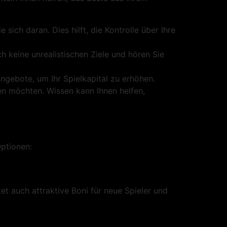
sich daran. Dies hilft, die Kontrolle über Ihre
ch keine unrealistischen Ziele und hören Sie
ngebote, um Ihr Spielkapital zu erhöhen.
len möchten. Wissen kann Ihnen helfen,
Optionen:
et auch attraktive Boni für neue Spieler und