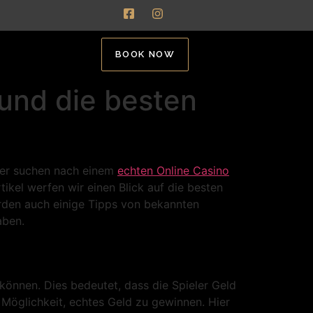
BOOK NOW
 und die besten
eler suchen nach einem
echten Online Casino
ikel werfen wir einen Blick auf die besten
werden auch einige Tipps von bekannten
aben.
 können. Dies bedeutet, dass die Spieler Geld
 Möglichkeit, echtes Geld zu gewinnen. Hier