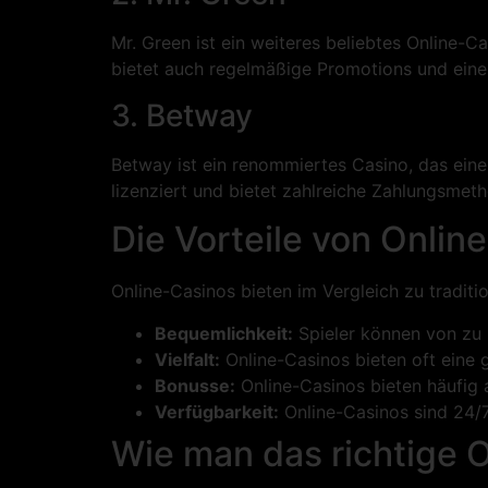
Mr. Green ist ein weiteres beliebtes Online-Ca
bietet auch regelmäßige Promotions und ein
3. Betway
Betway ist ein renommiertes Casino, das eine 
lizenziert und bietet zahlreiche Zahlungsmet
Die Vorteile von Onlin
Online-Casinos bieten im Vergleich zu traditi
Bequemlichkeit:
Spieler können von zu 
Vielfalt:
Online-Casinos bieten oft eine 
Bonusse:
Online-Casinos bieten häufig a
Verfügbarkeit:
Online-Casinos sind 24/7
Wie man das richtige 