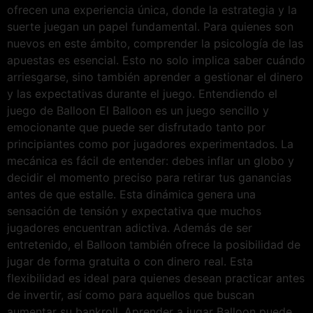
ofrecen una experiencia única, donde la estrategia y la
suerte juegan un papel fundamental. Para quienes son
nuevos en este ámbito, comprender la psicología de las
apuestas es esencial. Esto no solo implica saber cuándo
arriesgarse, sino también aprender a gestionar el dinero
y las expectativas durante el juego. Entendiendo el
juego de Balloon El Balloon es un juego sencillo y
emocionante que puede ser disfrutado tanto por
principiantes como por jugadores experimentados. La
mecánica es fácil de entender: debes inflar un globo y
decidir el momento preciso para retirar tus ganancias
antes de que estalle. Esta dinámica genera una
sensación de tensión y expectativa que muchos
jugadores encuentran adictiva. Además de ser
entretenido, el Balloon también ofrece la posibilidad de
jugar de forma gratuita o con dinero real. Esta
flexibilidad es ideal para quienes desean practicar antes
de invertir, así como para aquellos que buscan
aumentar su bankroll. Aprender a jugar Balloon puede