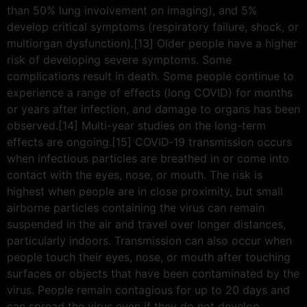
than 50% lung involvement on imaging), and 5%
develop critical symptoms (respiratory failure, shock, or
multiorgan dysfunction).[13] Older people have a higher
risk of developing severe symptoms. Some
complications result in death. Some people continue to
experience a range of effects (long COVID) for months
or years after infection, and damage to organs has been
observed.[14] Multi-year studies on the long-term
effects are ongoing.[15] COVID‑19 transmission occurs
when infectious particles are breathed in or come into
contact with the eyes, nose, or mouth. The risk is
highest when people are in close proximity, but small
airborne particles containing the virus can remain
suspended in the air and travel over longer distances,
particularly indoors. Transmission can also occur when
people touch their eyes, nose, or mouth after touching
surfaces or objects that have been contaminated by the
virus. People remain contagious for up to 20 days and
can spread the virus even if they do not develop