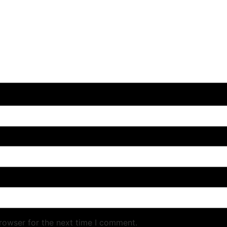
rowser for the next time I comment.