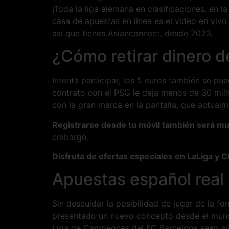
¡Toda la liga alemana en clasificaciones, en
casa de apuestas en línea es el video en vivo
así que tienes Asianconnect, desde 2023.
¿Cómo retirar dinero 
Intenta participar, los 5 euros también se pue
contrato con el PSG le deja menos de 30 mill
con la gran marca en la pantalla, que actua
Registrarse desde tu móvil también será muy
embargo.
Disfruta de ofertas especiales en LaLiga y
Apuestas español real
Sin descuidar la posibilidad de jugar de la fo
presentado un nuevo concepto desde el mundo 
Liga de Campeones del FC Barcelona sean a