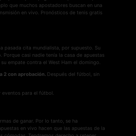
ejemplo que muchos apostadores buscan en una
nsmisión en vivo. Pronósticos de tenis gratis
 la pasada cita mundialista, por supuesto. Su
. Porque casi nadie tenía la casa de apuestas
on su empate contra el West Ham el domingo.
ra 2 con aprobación.
Después del fútbol, sin
eventos para el fútbol.
ormas de ganar. Por lo tanto, se ha
apuestas en vivo hacen que las apuestas de la
s cómodas. Tendremos derecho a retener,