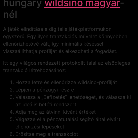
hungary
wildsino magyar
-
nél
A játék elindítása a digitális játékplatformukon
egyszerű. Egy ilyen tranzakciós művelet könnyebben
ellenőrizhetővé vált, így minimális késéssel
visszaállíthatja profilját és elkezdheti a fogadást.
Itt egy világos rendezett protokollt talál az elsődleges
tranzakció létrehozásához:
Hozza létre és ellenőrizze wildsino-profilját
Lépjen a pénzügyi részre
Válassza a „Befizetés” lehetőséget, és válassza ki
az ideális betéti rendszert
Adja meg az átvinni kívánt értéket
Végezze el a pénzátutalási segítő által elvárt
ellenőrzési lépéseket
Erősítse meg a tranzakciót