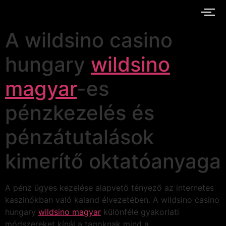
A wildsino casino
hungary
wildsino
magyar
-es
pénzkezelés és
pénzátutalások
kimerítő oktatóanyaga
A pénz ügyes kezelése alapvető tényező az internetes
kaszinókban való kaland élvezetében. A wildsino casino
hungary
wildsino magyar
különféle gyakorlati
módszereket kínál a tagoknak mind a