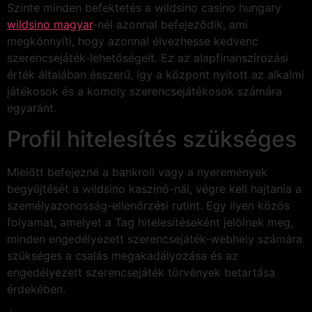
Szinte minden befektetés a wildsino casino hungary
wildsino magyar
-nél azonnal befejeződik, ami
megkönnyíti, hogy azonnal élvezhesse kedvenc
szerencsejáték-lehetőségeit. Ez az alapfinanszírozási
érték általában ésszerű, így a központ nyitott az alkalmi
játékosok és a komoly szerencsejátékosok számára
egyaránt.
Profil hitelesítés szükséges
Mielőtt befejezné a bankroll vagy a nyeremények
begyűjtését a wildsino kaszinó-nál, végre kell hajtania a
személyazonosság-ellenőrzési rutint. Egy ilyen közös
folyamat, amelyet a Tag hitelesítéseként jelölnek meg,
minden engedélyezett szerencsejáték-webhely számára
szükséges a csalás megakadályozása és az
engedélyezett szerencsejáték törvények betartása
érdekében.