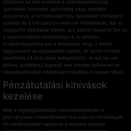
Általában be kell mutatnia a személyazonosság
igazolását (személyi igazolvány vagy személyi
igazolvány), a tartózkodási hely igazolását (közüzemi
számla) és a tranzakciós rendszer hitelesítését. Bár ez
kiegészítő eljárásnak tűnhet, szó szerint megőrzi Önt és
a szerencsejáték-létesítményt is. A wildsino
továbbfejlesztette ezt a műveletet, hogy a lehető
leggyorsabb és egyszerűbb legyen, és szinte minden
ellenőrzés 24 órán belül befejeződött. Amint be van
jelölve, korlátlanul jogosult lesz minden befizetési és
készpénzfelvételi lehetőségre további szünetek nélkül.
Pénzátutalási kihívások
kezelése
Még a legmegbízhatóbb kaszinówebhelyen is
szórványosan felmerülhetnek tranzakciós nehézségek.
Ha nehézségeket tapasztal a wildsino kaszinó
tranzakcióival vagy kifizetéseivel kapcsolatban,